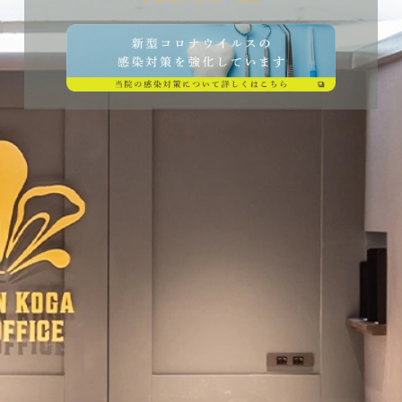
歯みがきは一
・フラット型
日何回もするもの。
しっかりと汚れを落とすことはとても大事です。
しかし、毎回の歯みがきにしっかりと磨ける時間を取れ
ない状況も多くあると思います。
外回りの仕事でお昼を食べた後、ちょっとでも磨きたい
時にいい歯ブラシや、飲み会帰りにちょうどいい歯ブラ
毛先が平らにそろっているので歯の表面をしっかり磨く
シなどもご提案できます。
ことが出来ます。
他にも、ホワイトニング後の白さをキープしたい方向け
インプラントが入っている方向け
・山切り型
手の不自由な方向け