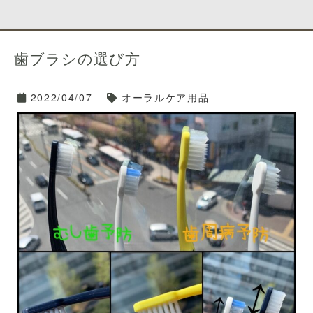
みなさんは歯ブラシを選ぶ際はどういったことを気にし
ていますか？？
歯ブラシの選び方
広告で評判が良かったから・・
見た目がかわいいから・・
2022/04/07
オーラルケア用品
安いから・・
いろいろあるかと思いますが、
歯ブラシを選ぶ際
には、自分の歯や歯茎の状態に合った適切な歯ブ
ラシを選ぶことが重要です。
今日は歯ブラシを「選ぶ基準」についてお話していきま
すね🙌
歯ブラシ🪥を選ぶ基準