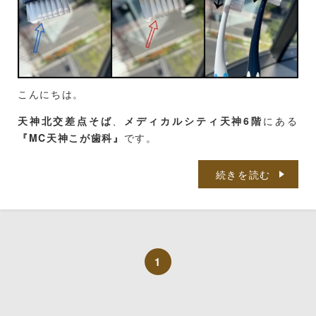
硬さ
大きさ（ヘッドのサイズ）
こんにちは。
ヘッドの形状
天神北交差点そば
、
メディカルシティ天神6階
にある
毛先の形状
『MC天神こが歯科』
です。
この４つが主に気を付けてほしいポイントです✨
西鉄バスをご利用の方は、
「那の津口」「天神北ノース
続きを読む
天神前」
が便利です。
１．硬さ
天神地下街をご利用の方は、
「東１a」
出口から徒歩５
分です。
・ふつう
ブログを覗いてくださってありがとうございます。
1
歯ブラシの硬さの「ふつう」というのは、まさにそ
歯科衛生士の川邉です。
の名の通り、普通の硬さのことを指します。
ここ数日は風も強く、桜吹雪の光景を見ることが多かっ
つまり、歯ブラシの毛先が柔らかすぎず硬すぎず、