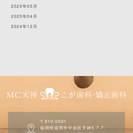
す。
・歯周病予防をしたい方
2025年05月
基本的には
自
分の上の前歯２本分の大きさ
が
目安です。
2025年04月
におすすめです。
それをもとに、それよりも大きい、小さいで見ていきま
す。
2024年12月
② 長さ、幅を決める
・大きいヘッド
広い範囲を磨くのに効果的ですが、細かい部
分には届きにくい可能性があります。
ただし、
大きすぎる歯ブラシだと歯茎を傷つける
可能性があります。
例えば、こちらの２本の
・小さいヘッド
細かい部分まで磨けますが、全体を磨くのに少し時
間がかかります。
歯並びが悪い人や、ヘッドが大きいと奥歯の奥の方
〒810-0001
まで入らない人におすすめです。
福岡県福岡市中央区天神5-7-7
歯ブラシ。
なので、一概に前歯２本分で！と断言できないとこ