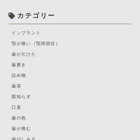
たです。
ちょうどいいバランスで歯垢をしっかりと落としてくれ
るんです。
カテゴリー
地面の桜絨毯も春の趣があっていいものですよね。
歯ブラシの硬さはメーカーによっ
て若干差はありま
さて。
すが、「ふつう」の硬さは一般的に使いやすいとされて
インプラント
います。
皆さんはどのようにして歯ブラシを選んでいますか？
顎が痛い（顎関節症）
ドラッグストアやネットサイトにはたー−−くさんの商品
・やわやかめ
歯が欠けた
があるので選ぶことは大変ですよね。
歯磨き
「やわやかめ」という硬さの歯ブラシは、まる
「毎日使う健康器具」なので、ぜひともご自分に合わせ
でふわふわのクッションのように優しく歯を包み
詰め物
た歯ブラシを見つけてほしいと思います。
込んでくれます。
歯茎
3つのポイントをお伝えしますね。
歯磨きをするときにゴシゴシと力を入れてしまいが
親知らず
ちな方には特におすすめです。
① 歯ブラシの毛の種類を決める
歯ブラシの毛先がやわやかめなので、歯ぐきへの刺
口臭
大きく「毛先がフラット」か「毛先が細いテーパー毛」
激も少なく、しっかりと歯垢を落とすことができます。
歯の色
かの２つに分かれます。
歯ブラシを当てると出血したりする歯周病の罹患が
歯が痛む
ある方や、知覚過敏などお口の中が敏感な方にもぴった
りですね。
歯がしみる