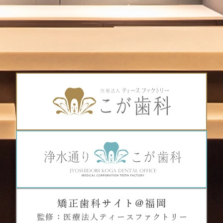
ご高齢の方向け
などなど、様々な用途に合わせた歯ブラシをご提案でき
ますので私たち歯科衛生士にお尋ねくださいませ。
MC天神こが歯科
山形の形状のため、毛先が歯と歯の間に密着する
福岡市中央区天神5-7-7メディカルシティ天神6F
ので歯と歯の間の清掃に適しています。
※天神北交差点そば
・凸（ドーム）型
※「那の津口」「天神北ノース天神前」バス停近く
※天神地下街「東１a」出口より徒歩５分
TEL 092-781-7117
ご予約は
ネット予約
もできます。