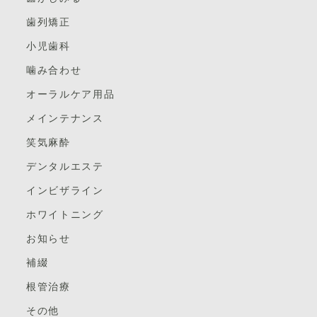
歯列矯正
・かため
小児歯科
「硬め」の歯ブラシは、上記二つよりも非常
噛み合わせ
に硬く、歯垢をしっかり落とすのに効果的です。
オーラルケア用品
歯や
ただし、
歯茎に過度の負担をかけ、傷つける可
能性があるため、力加減には注意が必要です。
メインテナンス
初心者には向かない硬さですが、しっかりと歯磨き
笑気麻酔
をしたい人には適しています。
デンタルエステ
基本的には「ふつう」か「やわらかめ」をお勧め
インビザライン
フラット毛の特徴は、歯面にしっかりと広く当たるので
します。
ホワイトニング
歯垢や着色を落とすことが得意なことです。
お知らせ
・健康な歯ぐきの方 ・かぶせ物が少ない方 ・着色が
２．大きさ（ヘッドのサイズ）
補綴
気になる方
根管治療
歯ブラシのヘッドの大きさは実はとても重要で
・虫歯予防をしたい方
す。
その他