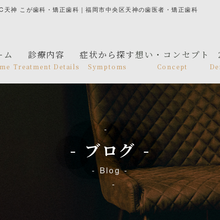
C天神 こが歯科・矯正歯科｜福岡市中央区天神の歯医者・矯正歯科
ーム
診療内容
症状から探す
想い・コンセプト
me
Treatment Details
Symptoms
Concept
De
ブログ
Blog