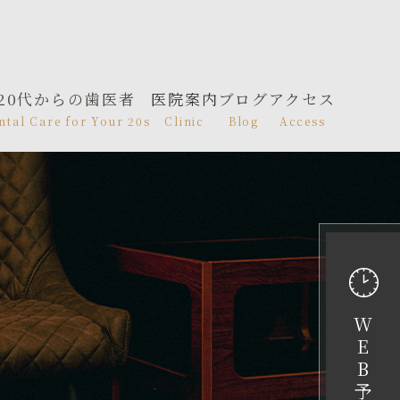
20代からの歯医者
医院案内
ブログ
アクセス
ntal Care for Your 20s
Clinic
Blog
Access
W
E
B
予