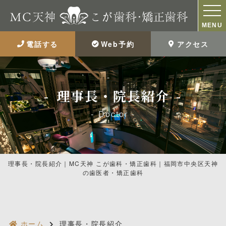
MENU
電話する
Web予約
アクセス
理事長・院長紹介
Doctor
理事長・院長紹介｜MC天神 こが歯科・矯正歯科｜福岡市中央区天神
の歯医者・矯正歯科
ホーム
理事長・院長紹介