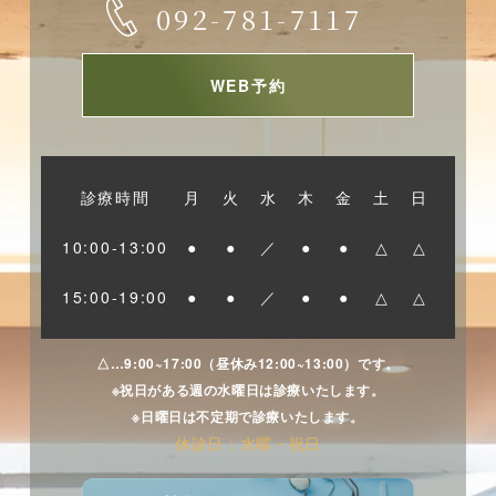
092-781-7117
WEB予約
診療時間
月
火
水
木
金
土
日
10:00-13:00
●
●
／
●
●
△
△
15:00-19:00
●
●
／
●
●
△
△
△…9:00~17:00（昼休み12:00~13:00）です。
※祝日がある週の水曜日は診療いたします。
※日曜日は不定期で診療いたします。
休診日：水曜・祝日