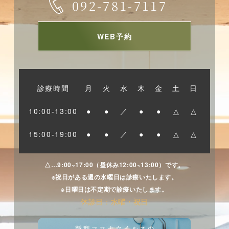
092-781-7117
WEB予約
診療時間
月
火
水
木
金
土
日
10:00-13:00
●
●
／
●
●
△
△
15:00-19:00
●
●
／
●
●
△
△
△…9:00~17:00（昼休み12:00~13:00）です。
※祝日がある週の水曜日は診療いたします。
※日曜日は不定期で診療いたします。
休診日：水曜・祝日