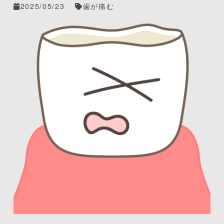
が消える理由とその背後に潜む危険性
2025/05/23
歯が痛む