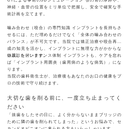
神経・血管の位置をミリ単位で把握し、安全で確実な手
術計画を立てます。
噛み合わせ（咬合）の専門知識 インプラントを長持ちさ
せるには、ただ埋めるだけでなく「全体の噛み合わせの
バランス」が不可欠です。当院では矯正治療や咬合再構
成の知見を活かし、インプラントに無理な力がかからな
い設計を行います。
徹底したメンテナンス体制 インプラントも、ケアを怠れ
ば「インプラント周囲炎（歯周病のような病気）」にな
ります。
当院の歯科衛生士が、治療後もあなたのお口の健康をプ
ロの技術で守り続けます。
大切な歯を削る前に、一度立ち止まってく
ださい
「抜歯をしたその日に、よく分からないままブリッジの
ために隣の歯を削られてしまった」というお悩みで、セ
カンドオピニオンに来られる方もいらっしゃいます。