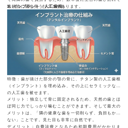
連鎖的に歯を失うリスクがあります。
3. インプラント（人工歯根）
特徴：歯が抜けた部分の顎の骨に、チタン製の人工歯根
（インプラント）を埋め込み、その上にセラミックなど
の人工歯を被せます。
メリット：独立して骨に固定されるため、天然の歯とほ
ぼ同じ力でしっかり噛むことができます。そして最大の
メリットは、「隣の健康な歯を一切削らず、負担もかけ
ない」ことです。見た目も非常に自然です。
デメリット：自費診療となるため初期費用がかかりま