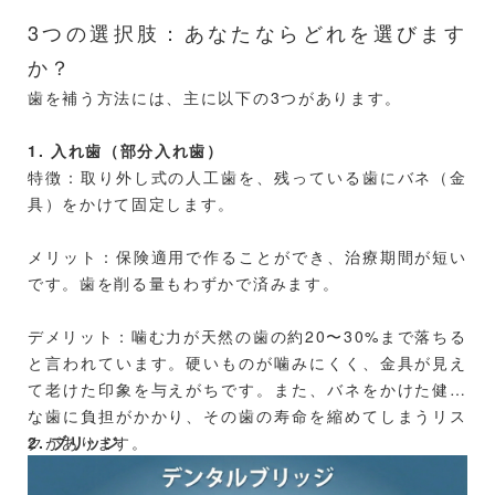
3つの選択肢：あなたならどれを選びます
か？
歯を補う方法には、主に以下の3つがあります。
1. 入れ歯（部分入れ歯）
特徴：取り外し式の人工歯を、残っている歯にバネ（金
具）をかけて固定します。
メリット：保険適用で作ることができ、治療期間が短い
です。歯を削る量もわずかで済みます。
デメリット：噛む力が天然の歯の約20〜30%まで落ちる
と言われています。硬いものが噛みにくく、金具が見え
て老けた印象を与えがちです。また、バネをかけた健康
な歯に負担がかかり、その歯の寿命を縮めてしまうリス
クがあります。
2. ブリッジ