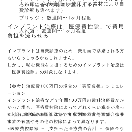
入れ歯： 保険適用（※使用する素材により自
っかり結合する期間を設けます）
費診療も選べます）
ブリッジ： 数週間〜1ヶ月程度
インプラント治療は「医療費控除」で費用
入れ歯： 数週間〜1ヶ月程度
負担を減らせる
インプラントは自費診療のため、費用面で躊躇される方
もいらっしゃるかもしれません。
しかし、噛む機能を回復するためのインプラント治療は
「医療費控除」の対象になります。
【参考】治療費100万円の場合の「実質負担」シミュレ
ーション
インプラント治療などで年間100万円の歯科治療費がか
かった場合、医療費控除によってどれくらい税金が戻っ
てくる（軽減される）のか、年収別の目安をご紹介しま
※上記は単身者の概算目安です。実際の還付額は、扶養
す。
家族の有無やその他の控除によって異なります。
※医療費控除額 ＝ (支払った医療費の合計 － 保険金な