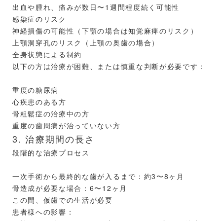
出血や腫れ、痛みが数日〜1週間程度続く可能性
感染症のリスク
神経損傷の可能性（下顎の場合は知覚麻痺のリスク）
上顎洞穿孔のリスク（上顎の奥歯の場合）
全身状態による制約
以下の方は治療が困難、または慎重な判断が必要です：
重度の糖尿病
心疾患のある方
骨粗鬆症の治療中の方
重度の歯周病が治っていない方
3. 治療期間の長さ
段階的な治療プロセス
一次手術から最終的な歯が入るまで：約3〜8ヶ月
骨造成が必要な場合：6〜12ヶ月
この間、仮歯での生活が必要
患者様への影響：