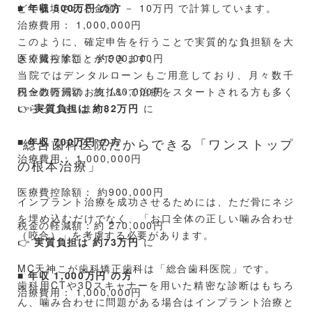
■
どで補填される金額) － 10万円 で計算しています。
年収 500万円 の方
治療費用： 1,000,000円
このように、確定申告を行うことで実質的な負担額を大
医療費控除額： 約900,000円
きく減らすことができます。
当院ではデンタルローンもご用意しており、月々数千
税金の軽減額：約 180,000円
円〜数万円のお支払いで治療をスタートされる方も多く
👉
いらっしゃいます。
実質負担は 約82万円
に
■
総合歯科医院だからできる「ワンストップ
年収 700万円 の方
治療費用： 1,000,000円
の根本治療」
医療費控除額： 約900,000円
インプラント治療を成功させるためには、ただ骨にネジ
を埋め込むだけでなく、「お口全体の正しい噛み合わせ
税金の軽減額：約 270,000円
（咬合）」を考慮する必要があります。
👉
実質負担は 約73万円
に
MC天神こが歯科矯正歯科は「総合歯科医院」です。
■
年収 1,000万円 の方
歯科用CTや3Dスキャナーを用いた精密な診断はもちろ
治療費用： 1,000,000円
ん、噛み合わせに問題がある場合はインプラント治療と