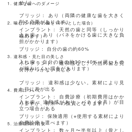
せん）
1. 健康な歯へのダメージ
ブリッジ： あり（両隣の健康な歯を大きく
削る必要があります）
2. 噛む力（自分の歯を100%とした場合）
インプラント： 天然の歯と同等（しっかり
入れ歯： あり（バネをかける歯に大きな負
噛めます）
担がかかります）
ブリッジ： 自分の歯の約60%
3. 違和感・見た目の美しさ
入れ歯： 自分の歯の約30〜40%（硬いもの
インプラント： 違和感なし。天然の歯と見
が噛みにくい場合があります）
分けがつかない美しさ
ブリッジ： 違和感は少ない。素材により見
た目に差が出る
4. 費用について
インプラント： 自費診療（初期費用はかか
入れ歯： 違和感があり、バネ（金具）が目
りますが、将来への投資となります）
立つ場合がある
ブリッジ： 保険適用（※使用する素材により
自費診療も選べます）
5. 治療期間の目安
インプラント： 数ヶ月〜半年以上（骨とし