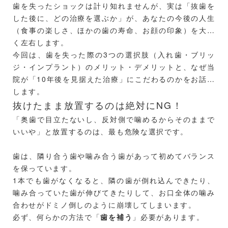
歯を失ったショックは計り知れませんが、実は「抜歯を
した後に、どの治療を選ぶか」が、あなたの今後の人生
（食事の楽しさ、ほかの歯の寿命、お顔の印象）を大き
く左右します。
今回は、歯を失った際の3つの選択肢（入れ歯・ブリッ
ジ・インプラント）のメリット・デメリットと、なぜ当
院が「10年後を見据えた治療」にこだわるのかをお話し
します。
抜けたまま放置するのは絶対にNG！
「奥歯で目立たないし、反対側で噛めるからそのままで
いいや」と放置するのは、最も危険な選択です。
歯は、隣り合う歯や噛み合う歯があって初めてバランス
を保っています。
1本でも歯がなくなると、隣の歯が倒れ込んできたり、
噛み合っていた歯が伸びてきたりして、お口全体の噛み
合わせがドミノ倒しのように崩壊してしまいます。
必ず、何らかの方法で「
歯を補う
」必要があります。