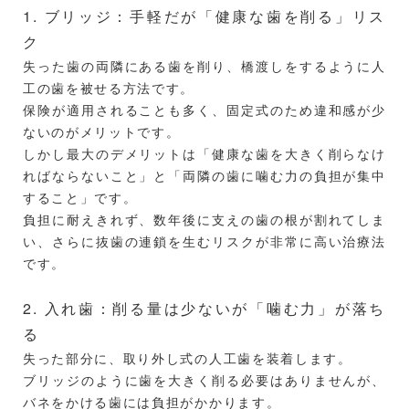
1. ブリッジ：手軽だが「健康な歯を削る」リス
ク
失った歯の両隣にある歯を削り、橋渡しをするように人
工の歯を被せる方法です。
保険が適用されることも多く、固定式のため違和感が少
ないのがメリットです。
しかし最大のデメリットは「健康な歯を大きく削らなけ
ればならないこと」と「両隣の歯に噛む力の負担が集中
すること」です。
負担に耐えきれず、数年後に支えの歯の根が割れてしま
い、さらに抜歯の連鎖を生むリスクが非常に高い治療法
です。
2. 入れ歯：削る量は少ないが「噛む力」が落ち
る
失った部分に、取り外し式の人工歯を装着します。
ブリッジのように歯を大きく削る必要はありませんが、
バネをかける歯には負担がかかります。