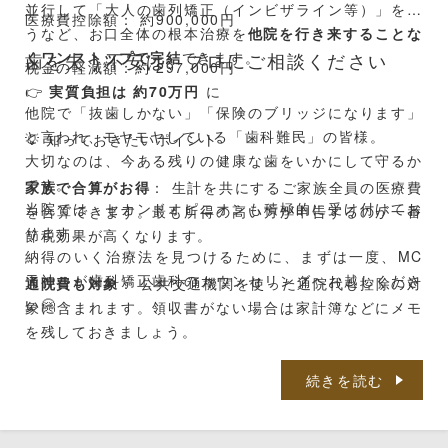
並行して「大人の歯列矯正（インビザライン等）」を行
医療費控除額： 約900,000円
うなど、お口全体の根本治療を
他院を行き来することな
くワンストップで完結
歯を失う不安は、プロにご相談ください
できます。
税金の軽減額：約 297,000円
👉
実質負担は 約70万円
に
他院で「抜歯しかない」「保険のブリッジになります」
と言われ、モヤモヤしている「歯科難民」の皆様。
💡 知っておきたいポイント
大切なのは、今ある残りの健康な歯をいかにして守るか
です。
家族で合算がお得
： 生計を共にするご家族全員の医療費
当院では、セカンドオピニオンも積極的に受け付けてお
を合算できます。最も所得の高い方が申告するのが一番
ります。
節税効果が高くなります。
納得のいく治療法を見つけるために、まずは一度、MC
天神こが歯科矯正歯科のカウンセリングへお越しくださ
通院費も対象
： 公共交通機関を使った通院代も控除の対
い🤗
象に含まれます。領収書がない場合は家計簿などにメモ
を残しておきましょう。
※実際の還付・減税額は、所得控除の状況や住宅ローン
続きを読む
控除の有無により異なります。詳細は最寄りの税務署ま
たは税理士にご確認ください。