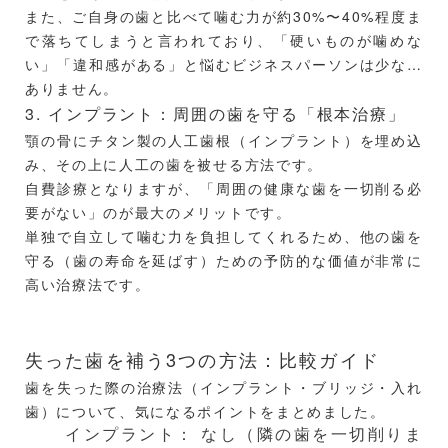
また、ご自身の歯と比べて噛む力が約30%〜40%程度ま
で落ちてしまうと言われており、「硬いものが噛めな
い」「違和感がある」と悩むビジネスパーソンは少なく
ありません。
3. インプラント：周囲の歯を守る「根本治療」
顎の骨にチタン製の人工歯根（インプラント）を埋め込
み、その上に人工の歯を被せる方法です。
自費診療となりますが、「周囲の健康な歯を一切削る必
要がない」のが最大のメリットです。
単独で自立して噛む力を負担してくれるため、他の歯を
守る（歯の寿命を延ばす）ための予防的な価値が非常に
高い治療法です。
失った歯を補う3つの方法：比較ガイド
歯を失った際の治療法（インプラント・ブリッジ・入れ
歯）について、気になるポイントをまとめました。
インプラント： なし（隣の歯を一切削りま