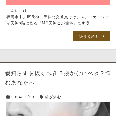
こんにちは！
福岡市中央区天神、天神北交差点そば、メディカルシテ
ィ天神6階にある『MC天神こが歯科』です😊
歯の痛みは、日常生活において非常に不快な症状の一つ
続きを読む
です。
「歯が痛かったのに、いつの間にか痛くなくなった」と
いう経験をしたことがある方も多いのではないでしょう
か。
しかし、痛みが消えたからといって安心してはいけませ
親知らずを抜くべき？抜かないべき？悩
ん。
今日は、歯の痛みが消える理由と、その際に注意すべき
むあなたへ
ポイントについてお話していこうと思います😊
2024/12/09
歯が痛む
目次
１．歯の痛みが消える理由