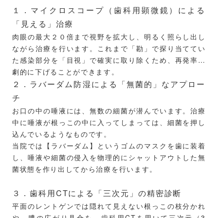
１．マイクロスコープ（歯科用顕微鏡）による
「見える」治療
肉眼の最大２０倍まで視野を拡大し、明るく照らし出し
ながら治療を行います。これまで「勘」で探り当ててい
た感染部分を「目視」で確実に取り除くため、再発率を
劇的に下げることができます。
２．ラバーダム防湿による「無菌的」なアプロー
チ
お口の中の唾液には、無数の細菌が潜んでいます。治療
中に唾液が根っこの中に入ってしまっては、細菌を押し
込んでいるようなものです。
当院では【ラバーダム】というゴムのマスクを歯に装着
し、唾液や細菌の侵入を物理的にシャットアウトした無
菌状態を作り出してから治療を行います。
３．歯科用CTによる「三次元」の精密診断
平面のレントゲンでは隠れて見えない根っこの枝分かれ
や、膿の広がり具合を、歯科用CTを用いて三次元（3