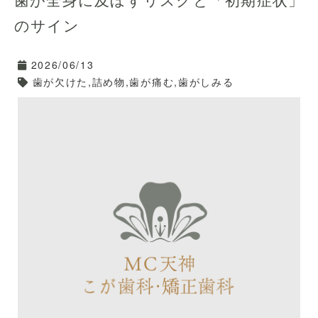
特に30代以降は、歯の根元にできる「根面虫歯」の有病
のサイン
率が上がります。
また、「奥歯の複雑な溝」「歯と歯の間」は、どうして
2026/06/13
もブラッシングが届きにくく、虫歯になりやすい危険地
歯が欠けた,詰め物,歯が痛む,歯がしみる
帯です。
あなたの虫歯リスクはどこか
ら？
虫歯を防ぐには、歯磨きだけでなく「食習慣の見直し」
や「唾液を増やすこと」、そして「届きにくい場所のピ
ンポイントケア」が必要です。
当院では、患者様一人ひとりのお口の環境に合わせた予
防アドバイスを行っています。
「最近虫歯ができやすくて…」とお悩みなら、ぜひ天神
の「MC天神こが歯科」にお気軽にご相談ください☺️✨