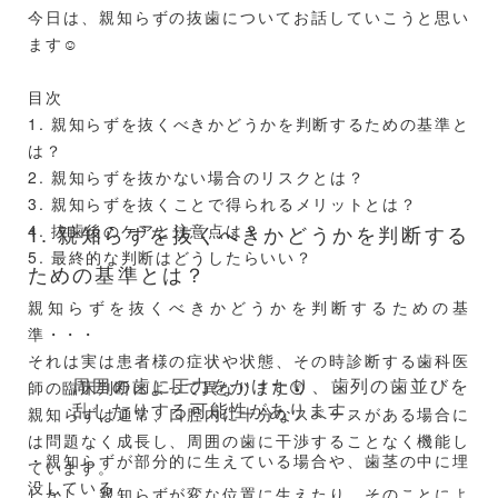
今日は、親知らずの抜歯についてお話していこうと思い
炎症が一時的に鎮静化すると、痛みが和らぐことがあり
ます☺️
ます。
しかし、根本的な原因が解決されていない場合、再び痛
目次
みがぶり返す可能性があります。
1. 親知らずを抜くべきかどうかを判断するための基準と
例えば、歯周病による炎症が一時的に治まっても、歯周
は？
ポケットの中で細菌が増殖し続けると、再び炎症が起こ
2. 親知らずを抜かない場合のリスクとは？
り、痛みが再発することがあります。
3. 親知らずを抜くことで得られるメリットとは？
4. 抜歯後のケアと注意点は？
1. 親知らずを抜くべきかどうかを判断する
③外部刺激の減少
5. 最終的な判断はどうしたらいい？
冷たい飲み物や甘い食べ物など、特定の刺激が原因で痛
ための基準とは？
みが生じている場合、その刺激がなくなると痛みが消え
親知らずを抜くべきかどうかを判断するための基
ることがあります。
準・・・
しかし、これは一時的なものであり、再び刺激が加わる
それは実は患者様の症状や状態、その時診断する歯科医
と痛みが再発することがあります。
周囲の歯に圧力をかけたり、歯列の歯並びを
師の臨床判断によって異なります😲
例えば、冷たい飲み物を避けている間は痛みがないかも
乱したりする可能性があります。
親知らずは通常、口腔内に十分なスペースがある場合に
しれませんが、再び摂取すると痛みが戻ってくることが
は問題なく成長し、周囲の歯に干渉することなく機能し
あります。
・親知らずが部分的に生えている場合や、歯茎の中に埋
ています。
没している
しかし、親知らずが変な位置に生えたり、そのことによ