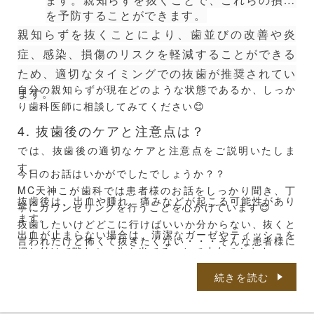
を予防することができます。
歯の痛みや違和感を感じた際は、ぜひお気軽にご相談く
親知らずを抜くことにより、歯並びの改善や炎
ださい🤗
症、感染、損傷のリスクを軽減することができる
ため、適切なタイミングでの抜歯が推奨されてい
自分の親知らずが現在どのような状態であるか、しっか
ます。
---------------------------------------------------------
り歯科医師に相談してみてください😊
-----------------------------------------
4. 抜歯後のケアと注意点は？
では、抜歯後の適切なケアと注意点をご説明いたしま
MC天神こが歯科
す。
今日のお話はいかがでしたでしょうか？？
福岡市中央区天神5-7-7メディカルシティ天神6F
MC天神こが歯科では患者様のお話をしっかり聞き、丁
抜歯後は、出血や腫れ、痛みなどが起こる可能性があり
寧にカウンセリングを行うことを心がけています😊
ます。
※天神北交差点そば
抜歯したいけどどこに行けばいいか分からない、抜くと
出血が止まらない場合は、清潔なガーゼやティッシュを
言われたけど怖くて抜きたくない・・・そんな患者様に
押し付けて噛むか、氷を当てることで止血できます。
※「那の津口」「天神北ノース天神前」バス停近く
しっかりと寄り添った計画・治療立案を提案していきた
ただし、冷やしすぎるとしこりが残る場合がありますの
いと思っております😊
続きを読む
で、冷やしすぎには注意してください。
※天神地下街「東1a」出口より徒歩5分
まだほかに聞きたいことがある、こんな悩みがある・・
腫れや痛みを軽減するためには、処方された鎮痛剤を適
という方はお気軽にご相談ください😽