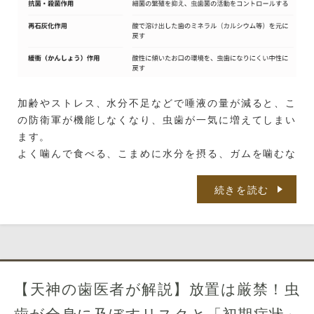
加齢やストレス、水分不足などで唾液の量が減ると、こ
の防衛軍が機能しなくなり、虫歯が一気に増えてしまい
ます。
よく噛んで食べる、こまめに水分を摂る、ガムを噛むな
どで唾液を出す工夫をしましょう。
続きを読む
原因4：虫歯になりやすい「歯質」と「部
位」
歯の構造や、お口の形状によっても虫歯リスクは変わり
ます。
歯の表面の「エナメル質」は酸に強いですが、歯茎が下
【天神の歯医者が解説】放置は厳禁！虫
がって露出した「象牙質（ぞうげしつ）」はエナメル質
歯が全身に及ぼすリスクと「初期症状」
の4分の1以下の硬さしかなく、非常に酸に弱いです。