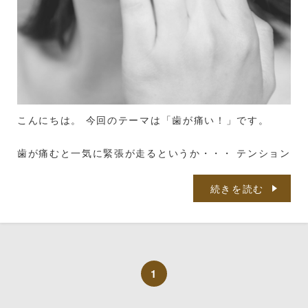
親知らずの抜歯を検討する際には、歯科医師が患者の口
腔内の状態を詳しく診察し、レントゲン検査などを行う
ことが一般的です。
これにより、親知らずの位置や成長方向、周囲の歯や神
経組織への影響を評価し、適切な治療計画を立てること
ができます。
こんにちは。 今回のテーマは「歯が痛い！」です。
最終的に、親知らずを抜くべきかどうかは、患者さんの
症状や口腔内の状態、歯科医師の臨床判断に基づいて決
歯が痛むと一気に緊張が走るというか・・・ テンション
定されます。
下がるし・・・ 食べることにも意欲がなくなりますよ
患者さんが痛みや腫れ、不快感を感じている場合や、親
ね・・・
続きを読む
知らずが周囲の歯に影響を与えている場合には、抜歯が
今から挙げる3つの痛み方。
適切な選択肢となることがあります。
それぞれどういうことで痛んでいるのか？お伝えしま
す。
1