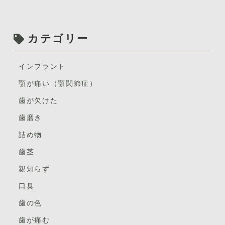
カテゴリー
インプラント
顎が痛い（顎関節症）
① ズキズキ痛む
歯が欠けた
食べているでもなく、ただ安静にしている状態でズキズ
歯磨き
キ・・・ ずぅーっとズキズキ・・・ 虫歯が神経を刺激
詰め物
しているのかもしれません。
歯茎
虫歯の程度によっては神経を残せたりするので、レント
親知らず
ゲン診査をして虫歯の大きさをしっかりと調べてもらい
ましょう。
口臭
※虫歯の治療と予防について
歯の色
② 噛むと痛む
歯が痛む