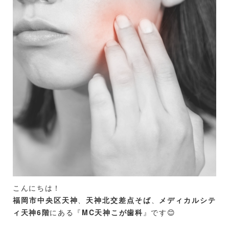
２．痛みが消えたときの注意点
１．歯の痛みが消える理由
①歯髄の壊死
歯の痛みが突然消えた場合、歯の神経が壊死している可
能性があります。
虫歯が進行し、神経が死んでしまうと痛みを感じなくな
ることがあります。
しかし、神経が壊死すると、歯の内部で感染が進行し、
後に大きな問題を引き起こすことがあります。
例えば、感染が広がり、顎の骨にまで影響を及ぼすこと
もあります。
これにより、歯を失うリスクが高まるだけでなく、全身
こんにちは！
の健康にも悪影響を及ぼす可能性があります
福岡市中央区天神
、
天神北交差点そば
、
メディカルシテ
ィ天神6階
にある『
MC天神こが歯科
』です😊
②一時的な炎症の鎮静
歯の痛みは、炎症が原因であることが多いです。