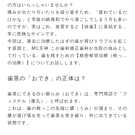
の方はいらっしゃいませんか？
痛みが出たり引いたりを繰り返すため、「疲れているだ
けかな」と市販の鎮痛剤でやり過ごしてしまう方も多い
のですが、実はこれ、放置すると【抜歯】に直結する非
常に危険なサインです。
今回は、過去に治療したはずの歯が再びトラブルを起こ
す原因と、MC天神 こが歯科矯正歯科が当院の強みとし
て行っている、歯を残すための【精密根管治療（根っこ
の治療）】についてお話しします。
歯茎の「おでき」の正体は？
歯茎にできる白い膨らみ（おでき）は、専門用語で「フ
ィステル（瘻孔）」と呼ばれます。
これは、歯の根っこの先端に膿（うみ）が溜まり、その
膿が逃げ場を失って歯茎を突き破り、外に出てきている
状態です。