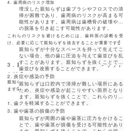
4. 歯周病のリスク増加
ができます。
埋没した親知らずは歯ブラシやフロスでの清
正しい歯磨きやフロスの使用、バランスの取れた食生活
掃が困難であり、歯周病のリスクが高まる可
を心がけましょう。
能性があります。歯周病は歯槽骨の破壊や歯
特に、歯磨きの際には、歯と歯茎の境目を丁寧に磨くこ
の脱落を引き起こす可能性があります。
とが重要です。
これらのリスクを避けるためには、歯科医の診断を受
また、フロスを使用することで、歯と歯の間に詰まった
け、必要に応じて親知らずを抜去することが重要です☝️
食べ物やプラークを効果的に除去することができます。
親知らずが十分なスペースを持って生えてこ
ない場合、他の歯に圧迫を与えて歯並びを乱
すことがあります。親知らずを抜くことで、
3．親知らずを抜くことで得られるメリット
歯並びを改善することができます。
歯の痛みが突然消えることはありますが、それが必ずし
とは？
2. 炎症や感染の予防
も良い兆候であるとは限りません。
親知らずを抜くメリットとしては、以下の点が挙げられ
親知らずは口腔内で清掃が難しい場所にある
ます
😲
ため、炎症や感染が起こりやすい箇所となり
痛みが消えたからといって安心せず、早めに歯科医院を
ます。親知らずを抜くことで、これらのリス
受診し、適切な診断と治療を受けることが大切です✨
クを軽減することができます。
1. 歯並びの改善
3. 歯や歯茎の損傷の予防
私たちの歯科医院では、患者様一人ひとりの症状に合わ
親知らずが周囲の歯や歯茎に圧力をかけるこ
せた最適な治療を提供し、口腔内の健康をサポートいた
とで、歯や歯茎が損傷を受ける可能性があり
します。
ます。親知らずを抜くことで、これらの損傷