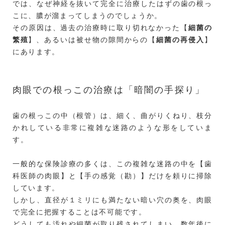
では、なぜ神経を抜いて完全に治療したはずの歯の根っ
こに、膿が溜まってしまうのでしょうか。
その原因は、過去の治療時に取り切れなかった【
細菌の
繁殖
】、あるいは被せ物の隙間からの【
細菌の再侵入
】
にあります。
肉眼での根っこの治療は「暗闇の手探り」
歯の根っこの中（根管）は、細く、曲がりくねり、枝分
かれしている非常に複雑な迷路のような形をしていま
す。
一般的な保険診療の多くは、この複雑な迷路の中を【歯
科医師の肉眼】と【手の感覚（勘）】だけを頼りに掃除
しています。
しかし、直径が１ミリにも満たない暗い穴の奥を、肉眼
で完全に把握することは不可能です。
どうしても汚れや細菌が取り残されてしまい、数年後に