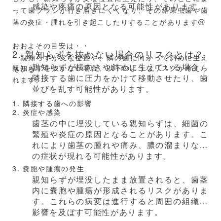
２．痛みが消えたときの注意点
感染や疼痛の原因となる可能性があります。
って歯ブラシが行き届きにくくなり、その結果虫歯や歯
①早期の歯科受診
茎の炎症・腫れを引き起こしたりすることがあります😢
痛みが消えたからといって安心せず、早めに歯科医院を
受診することが重要です。痛みの原因を特定し、適切な
おおよその目安は・・
2. 親知らずを抜かない場合のリスクとは？
治療を受けることで、将来的なトラブルを防ぐことがで
・親知らずが変な位置や、隣の歯に向かって斜めに生え
きます。特に、神経の壊死が疑われる場合は、早期に治
親知らずが横向きや斜めに生えている場合、
親知らずを抜かない場合、以下のようなリスクが考えら
ている
療を受けることで、歯を保存する可能性が高まります。
隣接する歯に圧力をかけて移動させたり、歯
れます。
並びを乱す可能性があります。
②定期的な検診
1. 隣接する歯への影響
2. 炎症や感染
痛みがなくても、定期的な歯科検診を受けることで、虫
歯茎の中に埋没している親知らずは、細菌の
歯や歯周病の早期発見・早期治療が可能になります。
繁殖や炎症の原因となることがあります。こ
定期検診は、口腔内の健康を維持するために欠かせませ
れにより歯茎の腫れや痛み、膿の溜まりなど
ん。
の症状が現れる可能性があります。
歯科医師によるプロフェッショナルクリーニングや、歯
3. 嚢胞や腫瘍の発生
の状態のチェックを受けることで、潜在的な問題を未然
親知らずが埋没したまま放置されると、歯茎
に防ぐことができます。
内に嚢胞や腫瘍が形成されるリスクがありま
す。これらの病変は進行すると周囲の組織に
③セルフケアの徹底
影響を及ぼす可能性があります。
日常的なセルフケアを徹底することで、再発を防ぐこと