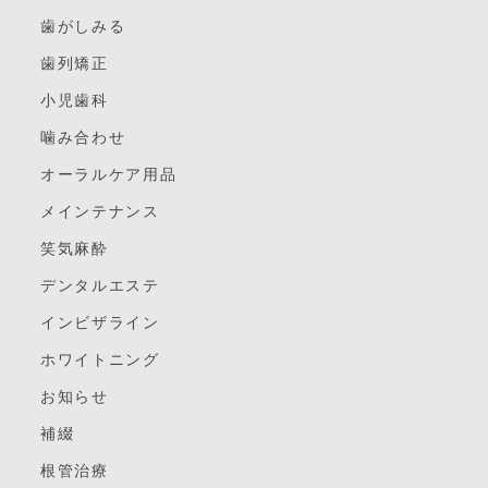
(1) 虫歯 噛んだ拍子に虫歯の穴に食べ物が入り込
歯がしみる
み痛んでいるのかもしれません。
歯列矯正
虫歯なのかも含めレントゲンなどでしっかりと調べても
小児歯科
らいましょう。
※虫歯の治療と予防について
噛み合わせ
(2) 歯周病 歯周病が進むと歯を支えてくれている
オーラルケア用品
骨が減り、グラグラしてきます。
メインテナンス
そのグラグラしている歯で物を噛むと痛むことがありま
笑気麻酔
す。
まずは検査を受けご自分の歯周病の状態を確認しましょ
デンタルエステ
う。
インビザライン
そして適宜、必要な処置をしてもらいましょう。
ホワイトニング
※歯周病の治療と予防について
お知らせ
補綴
根管治療