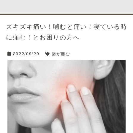
切に服用することが重要です。
TEL: 092-781-7117
また、抜歯部位を清潔に保つために、翌日から軽くうが
＿＿＿＿＿＿＿＿＿＿＿＿＿＿＿＿＿＿＿＿＿＿＿＿＿
いを行い、食事は柔らかいものを摂るようにしてくださ
ご予約はネット予約でもお電話でも承っております😊
＿＿＿＿＿＿＿＿＿＿＿＿＿＿＿＿＿＿＿＿＿＿＿
い。
ズキズキ痛い！噛むと痛い！寝ている時
📞
MC天神こが歯科
福岡市中央区天神5-
に痛む！とお困りの方へ
抜歯後24時間は口をゆすぐ行為や歯磨きは避け、血栓
7-7メディカルシティ天神6F
（かさぶた）ができるように傷口を保護することが大切
※天神北交差点そば
です。
2022/09/29
歯が痛む
※「那の津口」「天
また、熱い物や噛み合わせの強い食べ物は避け、できる
神北ノース天神前」バス停近く
だけ穏やかな食事を心がけてください。
※天神地下街「東１
a」出口より徒歩５分
抜歯後のケアは、適切な処置と注意を守ることで合併症
TEL 092-781-711
や感染症のリスクを軽減することができます。
7
抜歯後に症状が重篤である場合や、異常な出血や腫れが
ご予約はネット予約
見られる場合は、速やかに歯科医にご相談ください。
でもお電話でも承っております😊
5. 最終的な判断はどうしたらいい？