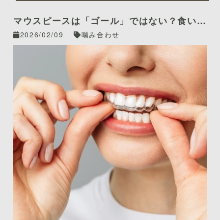
マウスピースは「ゴール」ではない？食いし
ばり・歯ぎしりの根本原因である「噛み合わ
2026/02/09
噛み合わせ
せ」を治すという選択肢