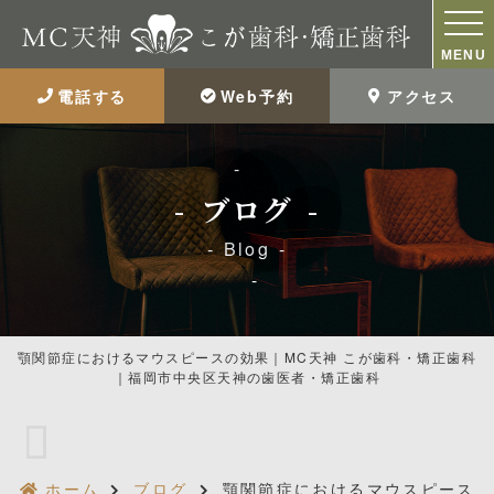
MENU
電話する
Web予約
アクセス
ブログ
Blog
顎関節症におけるマウスピースの効果｜MC天神 こが歯科・矯正歯科
｜福岡市中央区天神の歯医者・矯正歯科
ホーム
ブログ
顎関節症におけるマウスピース