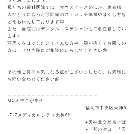
私たちの歯科医院では、マウスピースのほか、患者様一
人ひとりに合った顎関節のストレッチ体操やほぐし方な
どをお伝えしております😊
また、当院にはデンタルエステシャンも二名在籍してい
ます✨
顎周りをほぐしたい！そんな方や、
顎が痛くてお困りの
方は、ぜひ当院にご相談にいらしてください🤓
その他ご質問や気になる点がございましたら、お気軽に
お問い合わせください🤗
＿＿＿＿＿＿＿＿＿＿＿＿＿＿＿＿＿＿＿＿＿＿＿＿＿
＿＿＿＿＿＿＿＿＿＿＿＿＿＿＿＿＿＿＿
MC天神こが歯科
福岡市中央区天神5
-7-7メディカルシティ天神6F
※天神北交差点そば
※「那の津口」「天