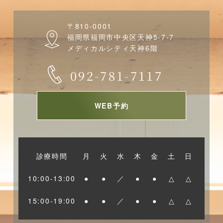
〒810-0001
福岡県福岡市中央区天神5-7-7
メディカルシティ天神6階
092-781-7117
WEB予約
診療時間
月
火
水
木
金
土
日
10:00-13:00
●
●
／
●
●
△
△
15:00-19:00
●
●
／
●
●
△
△