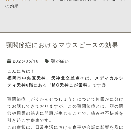
の効果
顎関節症におけるマウスピースの効果
2025/05/16
顎が痛い
こんにちは！
福岡市中央区天神
、
天神北交差点
そば、
メ
ディカルシ
ティ天神6階
にある『
MC天神こが歯科
』です😊
顎関節症（がくかんせつしょう）について何回かに分け
てお話してきておりますが、この顎関節症とは、顎の関
節や周囲の筋肉に問題が生じることで、痛みや不快感を
引き起こす疾患です。
この症状は、日常生活における食事や会話に影響を及ぼ