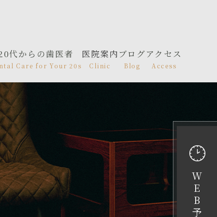
20代からの歯医者
医院案内
ブログ
アクセス
ntal Care for Your 20s
Clinic
Blog
Access
W
E
B
予