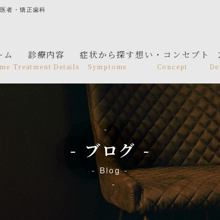
歯医者・矯正歯科
ーム
診療内容
症状から探す
想い・コンセプト
me
Treatment Details
Symptoms
Concept
De
ブログ
Blog