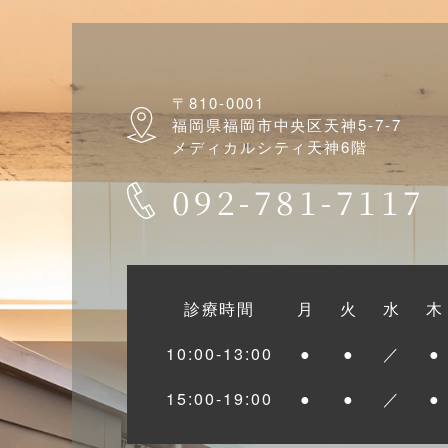
このMIペースト
に含まれています
そのミネラルを歯に供給す
〒810-0001
福岡県福岡市中央区天神5-7-7
境を中性に戻して
メディカルシティ天神6階
さらにさらに、CP
092-781-7117
の環境も作ってく
・虫歯になりやす
・甘いものが好き
・矯正装置をつけ
診療時間
月
火
水
木
・歯の根っこが露出して虫歯が心
す。
10:00-13:00
●
●
／
●
15:00-19:00
●
●
／
●
使い方も簡単です
みませんか？