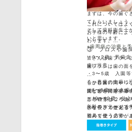
まずは、今の歯ぐ
てもらいましょう
これについてはよ
そして歯科衛生士
お子様の年齢によ
いと思います。
わります。
※歯周病の治療と
③ フロスや歯
・0〜2歳 乳歯
皆さんは歯ブラシ
歯に注意
歯ブラシは歯の面
・3〜5歳 入園
る 奥歯の虫歯に
しかし歯の間やつ
・フロス
・6〜9歳 永久歯
間などを掃除する
歯と歯の間を掃除
・10〜12歳 仕上げ磨
こういうところの
形の種類は２つあ
年齢のステージで
のトラブルが起きたりしますので 歯ブ
きな長さで使える
道具を使う必要が
初めて使う方や、
具体的な歯みがき
のご使用をお勧め
軽に当院へご相談
代表選手２つにつ