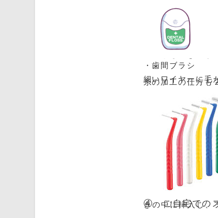
※お子さまの治療
お子さまのお口に
げてください。
”指巻きタイプ”
ることもできるし
・歯間ブラシ
細いワイヤーに毛
糸の加工の仕方も
ぶせ物の間に挿入
歯周病で下がって
いと思います。
特にかぶせ物、詰
歯間ブラシはサイ
もらうことをお勧
お子さまや詰め物
ンワックスがいい
使い方はフロスを
④ ご自宅での
きの中に挿入し、
引き上げます。