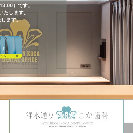
当院スタッフまでお気軽にご相談くださいませ。
~13:00）です。
いたします。
たします。
入っていますので牛乳アレルギーの方はお使いいただけ
-7-7メディカルシティ天神6F
ば
天神北ノース天神前」バス停近く
１a」出口より徒歩５分
117
約
もできます。