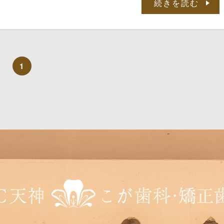
続きを読む
背中をゴシゴシ洗うような」イメージの動かし方です。
1
物に含まれる糖から”酸”を作り出す細菌がたくさん存在
が飲食するたびにお口の中の環境は”酸性”に傾いていき
れるミネラルは酸性になると少しずつ歯から溶け出して
。
、肉眼でもわかる穴ができてしまった状態が虫歯なので