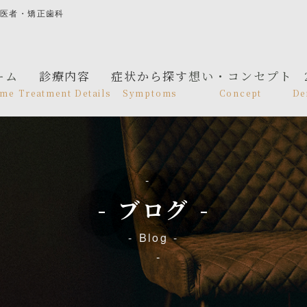
歯医者・矯正歯科
ーム
診療内容
症状から探す
想い・コンセプト
me
Treatment Details
Symptoms
Concept
De
ブログ
Blog