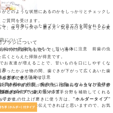
きがどのような状態にあるのかをしっかりとチェックし
。
くご質問を受けます。
から、ご自身にあった歯ブラシの当て方を聞かれるとよ
って、使うグッズや・磨き方・気を付けるべきことが変
予防について
間ブラシについて
生え始め〜乳歯生えそろう 甘い液体に注意 前歯の虫
以外の掃除道具をお使いでしょうか？
を広くとらえた掃除が得意です。
等でお友達が増えることで、甘いものを口にしやすくな
注意
ながったかぶせ物の間、歯ぐきが下がって広くあいた歯
生え始め 6才臼歯に注意
のが苦手です。
するときに使う糸です。
き離れの時期 歯肉炎に注意 このようなお子様の
汚れをそのままにしておくと、虫歯になったり、歯ぐき
り、持ちやすく取っ手がついた”ホルダータイプ”と”好
考えられるといいかと思います。
ラシの苦手分野を補助してくれる
”指巻きタイプ”
とあります。
あります。
お子さまの仕上げ磨きに使う方は、
”ホルダータイプ”
の仕方等についてお伝えできればと思いますので、お気
します。
くださいませ。
いてお話しますね。