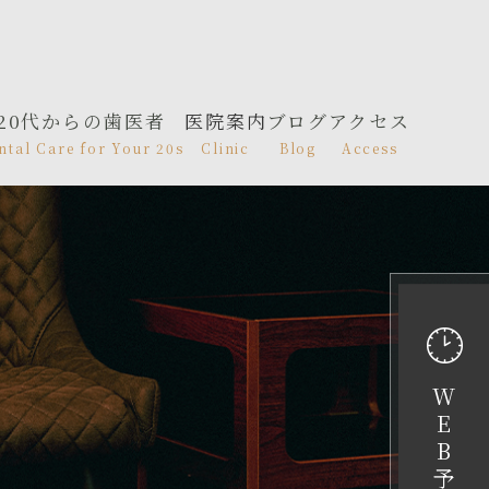
20代からの歯医者
医院案内
ブログ
アクセス
ntal Care for Your 20s
Clinic
Blog
Access
W
E
B
予