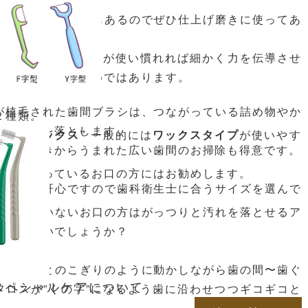
について
使いやすいサイズもあるのでぜひ仕上げ磨きに使ってあ
は玄人向きに見えますが使い慣れれば細かく力を伝導させ
経済的なのでお勧めではあります。
が植毛された歯間ブラシは、つながっている詰め物やか
２種類。
して汚れを落とします。
”ワックスタイプ” ”アンワックス”
一般的には
ワックスタイプ
が使いやす
いる歯ぐきからうまれた広い歯間のお掃除も得意です。
め物が入っているお口の方にはお勧めします。
ズ選びが肝心ですので歯科衛生士に合うサイズを選んで
めします。
が入っていないお口の方はがっつりと汚れを落とせるア
のではないでしょうか？
ギコギコとのこぎりのように動かしながら歯の間〜歯ぐ
スペシャルケアについて
フロスが”くの字”になるよう歯に沿わせつつギコギコと