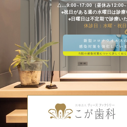
気になられた方は
△…9:00~17:00（昼休み12:00
※祝日がある週の水曜日は診療
※日曜日は不定期で診療い
※牛乳由来成分が
休診日：水曜・祝日
ません。
MC天神こが歯科
福岡市中央区天神5
※天神北交差点そ
※「那の津口」「
※天神地下街「東
TEL
092-781-7
ご予約は
ネット予