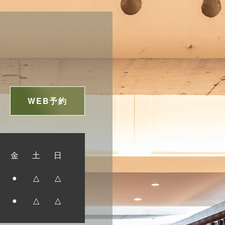
には、歯に大切なミネラル（カルシウム・リン）が豊富
。
ることができます。 さらに、酸性になった環
くれるのです。
P-ACP（リカルデント）が酸性状態になりにくいお口
WEB予約
れます！
い方
な方
ている方
金
土
日
配な方 など子供〜大人までおススメで
●
△
△
●
△
△
ので毎日のスペシャルケアとしてミネラルパック始めて