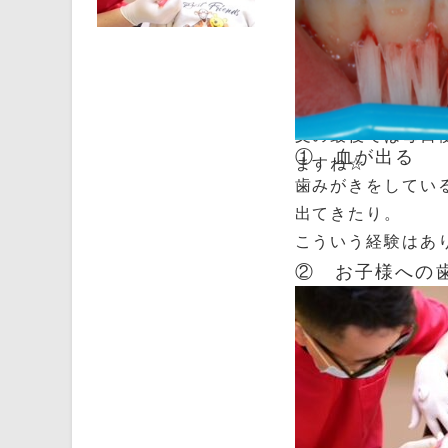
簡単なようで難し
みがき。
そんな、おうちで
文の最後では毎日
① 血が出る
ますね☆
歯みがきをしてい
出てきたり。
こういう経験はあ
② お子様への
または、現在、こ
おそらく、歯ぐき
歯周病の症状の一
正しい歯ブラシの
す。