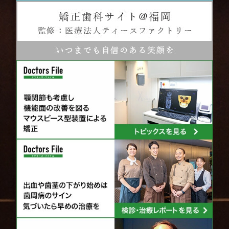
大きく欠けたことで神経が露出していたら、神経の処置
をしないといけません。
神経をなくした歯は”枯れ木”状態になるためもろくなり
ます。再び大きく欠けてしまわないよう、かぶせ物をつ
けて歯を覆う形で治療を終えます。
かぶせるものの材質も歯に重要になるのでしっかりと相
談しましょう。
そもそもの原因である、「アンバランスなかみ合わせ」
に対するアプローチも検討されるとよろしいかと思いま
す。
かみ合わせの負担から歯が欠けたことのある方は一度当
院へご相談ください。
顎関節・かみ合わせに対する経験豊富な歯科医師がおり
ますので、かみ合わせのバランスを総合的に診断してご
説明いたします。