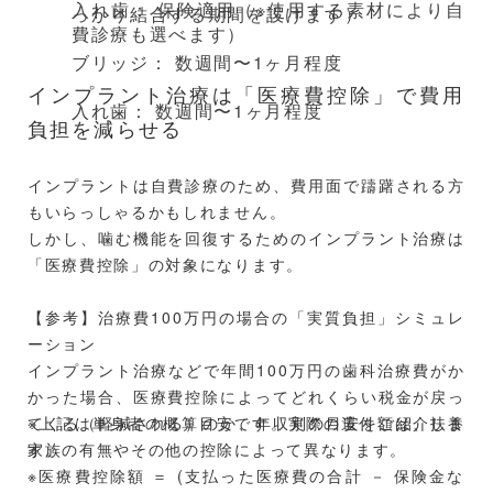
入れ歯： 保険適用（※使用する素材により自
っかり結合する期間を設けます）
費診療も選べます）
ブリッジ： 数週間〜1ヶ月程度
インプラント治療は「医療費控除」で費用
入れ歯： 数週間〜1ヶ月程度
負担を減らせる
インプラントは自費診療のため、費用面で躊躇される方
もいらっしゃるかもしれません。
しかし、噛む機能を回復するためのインプラント治療は
「医療費控除」の対象になります。
【参考】治療費100万円の場合の「実質負担」シミュレ
ーション
インプラント治療などで年間100万円の歯科治療費がか
かった場合、医療費控除によってどれくらい税金が戻っ
てくる（軽減される）のか、年収別の目安をご紹介しま
※上記は単身者の概算目安です。実際の還付額は、扶養
す。
家族の有無やその他の控除によって異なります。
※医療費控除額 ＝ (支払った医療費の合計 － 保険金な