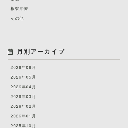
固定することになります。（目安２〜３週間）
根管治療
根っこや骨の骨折により歯を残すことが厳しいと診断さ
その他
れれば最悪、抜歯となる場合もあります。
・歯がめり込んだ、ずれた（陥入・転位）
お子様が転んだりぶつけた拍子に、歯の位置がずれたり
中にめり込んだり・・・。
月別アーカイブ
生えかけている永久歯が内側に引っ込んだり・・・。
2026年06月
このような時は、歯の位置をもとの位置に戻してからギ
プスで固定をして回復を待ちます。
2026年05月
のちに生えてくる永久歯に影響が出ないか？根っこの周
2026年04月
りに炎症が起きないか？レントゲンを用いながら経過を
2026年03月
見るようにしましょう。
2026年02月
・歯が抜けた（脱落）
2026年01月
2025年10月