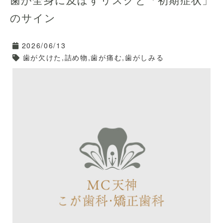
特に30代以降は、歯の根元にできる「根面虫歯」の有病
のサイン
率が上がります。
また、「奥歯の複雑な溝」「歯と歯の間」は、どうして
2026/06/13
もブラッシングが届きにくく、虫歯になりやすい危険地
歯が欠けた,詰め物,歯が痛む,歯がしみる
帯です。
あなたの虫歯リスクはどこか
ら？
虫歯を防ぐには、歯磨きだけでなく「食習慣の見直し」
や「唾液を増やすこと」、そして「届きにくい場所のピ
ンポイントケア」が必要です。
当院では、患者様一人ひとりのお口の環境に合わせた予
防アドバイスを行っています。
「最近虫歯ができやすくて…」とお悩みなら、ぜひ天神
の「MC天神こが歯科」にお気軽にご相談ください☺️✨