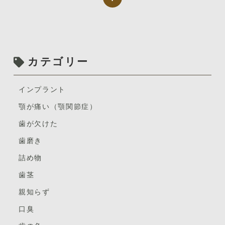
・歯が欠けた（破折）
特に前歯に起こりやすいのですが、物が当たったり、転
んだ時の強い衝撃で歯が欠ける。
カテゴリー
先っぽだけ少し欠けただけなら、神経や歯周組織への影
響も少ないかと思われます。
インプラント
様子を見てもいいかもしれませんが、念のため歯根の破
顎が痛い（顎関節症）
折がないかレントゲンを撮って調べた方がよいと思いま
す。
歯が欠けた
大きく欠けた場合はすぐに受診しましょう。
歯磨き
詰め物
神経まで露出してしまっている場合は、神経処置を行い
最終的に歯の形を修復しなければなりません。
歯茎
その後も歯ぐきの腫れがないかなどの経過観察は続けて
親知らず
いきましょう。
口臭
乳歯の場合は永久歯へ生え変わるまで経過を見ましょ