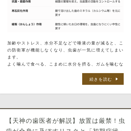
加齢やストレス、水分不足などで唾液の量が減ると、こ
の防衛軍が機能しなくなり、虫歯が一気に増えてしまい
ます。
よく噛んで食べる、こまめに水分を摂る、ガムを噛むな
どで唾液を出す工夫をしましょう。
続きを読む
原因4：虫歯になりやすい「歯質」と「部
位」
歯の構造や、お口の形状によっても虫歯リスクは変わり
ます。
歯の表面の「エナメル質」は酸に強いですが、歯茎が下
【天神の歯医者が解説】放置は厳禁！虫
がって露出した「象牙質（ぞうげしつ）」はエナメル質
歯が全身に及ぼすリスクと「初期症状」
の4分の1以下の硬さしかなく、非常に酸に弱いです。