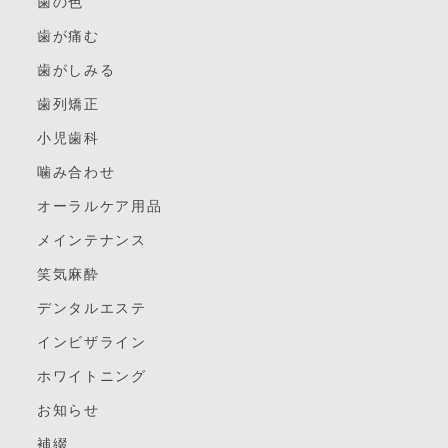
歯の色
う。
歯が痛む
・歯がグラグラになった（動揺・歯根破折）
歯がしみる
歯を打ったことで、歯がグラグラになったり歯ぐきから
歯列矯正
出血したり。
小児歯科
特に小さいお子様（男児）が経験することが多いです。
噛み合わせ
歯がぐらつくのは、歯の周りで支えている骨がダメージ
オーラルケア用品
を受けたか、歯の根っこが折れたか・・・が考えられま
メインテナンス
す。
笑気麻酔
受けた衝撃が歯の根っこや、歯の周りの骨に影響してい
ないか（根っこや骨が折れてはいないか？）をレントゲ
デンタルエステ
ン撮影で調べた方がいいです。
インビザライン
もし、軽度な動揺なら処置の必要がなく様子を見ること
ホワイトニング
になります。
お知らせ
しかし、動揺の程度が大きい場合は歯にギプスをつけて
補綴