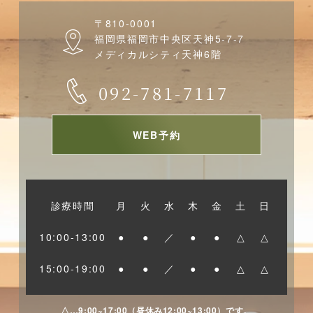
例えば、ブリッジ・入れ歯・インプラントなど。
〒810-0001
※脱落した歯の保存法について
福岡県福岡市中央区天神5-7-7
メディカルシティ天神6階
歯周組織は乾燥に弱いのでなるべく早く
092-781-7117
「牛乳」
「ティースキーパー（ネオ製薬）」※ネットから購入可
能
WEB予約
「お口の中」
に入れて保存をしましょう。
診療時間
月
火
水
木
金
土
日
・歯の色が変わった、歯ぐきが腫れた（変色・歯肉の腫
れ）
10:00-13:00
●
●
／
●
●
△
△
受傷した歯の色が黒っぽく変色することがあります。
15:00-19:00
●
●
／
●
●
△
△
これは衝撃を受けた歯の神経が内出血した色と思われま
す。
△…9:00~17:00（昼休み12:00~13:00）です。