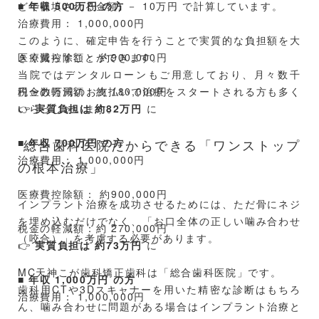
■
どで補填される金額) － 10万円 で計算しています。
年収 500万円 の方
治療費用： 1,000,000円
このように、確定申告を行うことで実質的な負担額を大
医療費控除額： 約900,000円
きく減らすことができます。
当院ではデンタルローンもご用意しており、月々数千
税金の軽減額：約 180,000円
円〜数万円のお支払いで治療をスタートされる方も多く
👉
いらっしゃいます。
実質負担は 約82万円
に
■
総合歯科医院だからできる「ワンストップ
年収 700万円 の方
治療費用： 1,000,000円
の根本治療」
医療費控除額： 約900,000円
インプラント治療を成功させるためには、ただ骨にネジ
を埋め込むだけでなく、「お口全体の正しい噛み合わせ
税金の軽減額：約 270,000円
（咬合）」を考慮する必要があります。
👉
実質負担は 約73万円
に
MC天神こが歯科矯正歯科は「総合歯科医院」です。
■
年収 1,000万円 の方
歯科用CTや3Dスキャナーを用いた精密な診断はもちろ
治療費用： 1,000,000円
ん、噛み合わせに問題がある場合はインプラント治療と