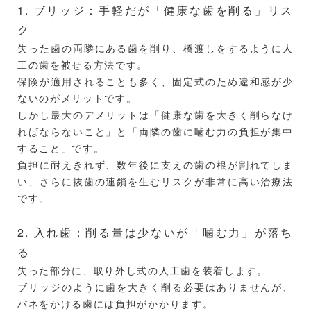
1. ブリッジ：手軽だが「健康な歯を削る」リス
ク
失った歯の両隣にある歯を削り、橋渡しをするように人
工の歯を被せる方法です。
保険が適用されることも多く、固定式のため違和感が少
ないのがメリットです。
しかし最大のデメリットは「健康な歯を大きく削らなけ
ればならないこと」と「両隣の歯に噛む力の負担が集中
すること」です。
負担に耐えきれず、数年後に支えの歯の根が割れてしま
い、さらに抜歯の連鎖を生むリスクが非常に高い治療法
です。
2. 入れ歯：削る量は少ないが「噛む力」が落ち
る
失った部分に、取り外し式の人工歯を装着します。
ブリッジのように歯を大きく削る必要はありませんが、
バネをかける歯には負担がかかります。