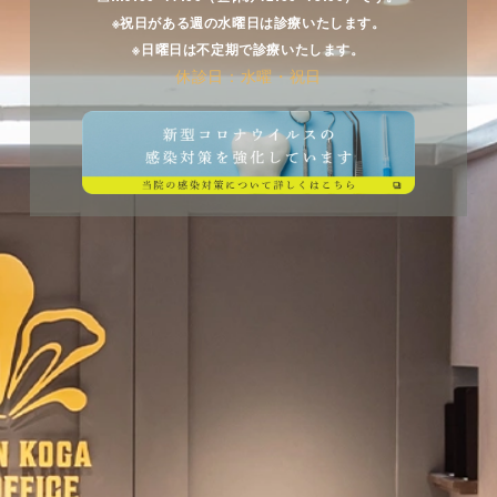
すぐに変色をする場合もあれば、数週間〜数か月後に変
※祝日がある週の水曜日は診療いたします。
色をすることもあり個人差は出ます。
※日曜日は不定期で診療いたします。
休診日：水曜・祝日
また、神経の充血がおさまり変色が回復することはあり
ます。
しかし、黒く変色したままでしたら神経のダメージが大
きかったと考えられるので神経をとる処置が必要になる
かもしれません。
歯の根元にサクランボ様のおできができた場合は、神経
へのバイキン感染によるものなので神経処置をすること
になります。
春は外傷の患者さんが増えます。
特に小さなお子さまをお持ちの方は、お子様が転んでし
まったりお友達と接触したりで怪我をしてしまうシーン
に多く
遭遇することがあるかもしれません。