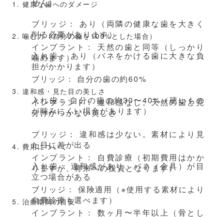
せん）
1. 健康な歯へのダメージ
ブリッジ： あり（両隣の健康な歯を大きく
削る必要があります）
2. 噛む力（自分の歯を100%とした場合）
インプラント： 天然の歯と同等（しっかり
入れ歯： あり（バネをかける歯に大きな負
噛めます）
担がかかります）
ブリッジ： 自分の歯の約60%
3. 違和感・見た目の美しさ
入れ歯： 自分の歯の約30〜40%（硬いもの
インプラント： 違和感なし。天然の歯と見
が噛みにくい場合があります）
分けがつかない美しさ
ブリッジ： 違和感は少ない。素材により見
た目に差が出る
4. 費用について
インプラント： 自費診療（初期費用はかか
入れ歯： 違和感があり、バネ（金具）が目
りますが、将来への投資となります）
立つ場合がある
ブリッジ： 保険適用（※使用する素材により
自費診療も選べます）
5. 治療期間の目安
インプラント： 数ヶ月〜半年以上（骨とし