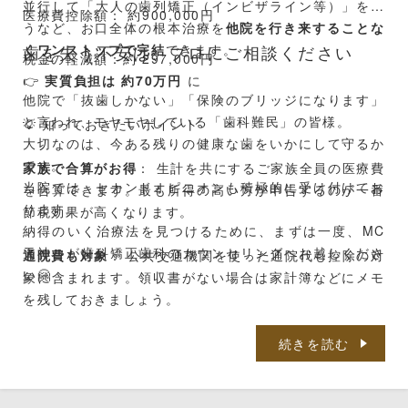
並行して「大人の歯列矯正（インビザライン等）」を行
医療費控除額： 約900,000円
うなど、お口全体の根本治療を
他院を行き来することな
くワンストップで完結
歯を失う不安は、プロにご相談ください
できます。
税金の軽減額：約 297,000円
👉
実質負担は 約70万円
に
他院で「抜歯しかない」「保険のブリッジになります」
と言われ、モヤモヤしている「歯科難民」の皆様。
💡 知っておきたいポイント
大切なのは、今ある残りの健康な歯をいかにして守るか
です。
家族で合算がお得
： 生計を共にするご家族全員の医療費
当院では、セカンドオピニオンも積極的に受け付けてお
を合算できます。最も所得の高い方が申告するのが一番
ります。
節税効果が高くなります。
納得のいく治療法を見つけるために、まずは一度、MC
天神こが歯科矯正歯科のカウンセリングへお越しくださ
通院費も対象
： 公共交通機関を使った通院代も控除の対
い🤗
象に含まれます。領収書がない場合は家計簿などにメモ
を残しておきましょう。
※実際の還付・減税額は、所得控除の状況や住宅ローン
続きを読む
控除の有無により異なります。詳細は最寄りの税務署ま
たは税理士にご確認ください。