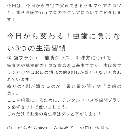
今回は、今日から自宅で実践できるセルフケアのコツ
と、歯科医院で行うプロの予防ケアについてご紹介しま
す！
今日から変わる！虫歯に負けな
い3つの生活習慣
① 歯ブラシ＋「補助グッズ」を味方につける
毎食後や就寝前の丁寧な歯磨きは基本ですが、実は歯ブ
ラシだけではお口の汚れの約6割しか落とせないと言わ
れています。
残りの4割が溜まるのが「歯と歯の間」や「奥歯の
奥」。
ここを綺麗にするために、デンタルフロスや歯間ブラシ
を必ずセットで使いましょう。
これだけで虫歯の発生率はグッと下がります！
②「だらだら食べ」をやめて、お口に休息を