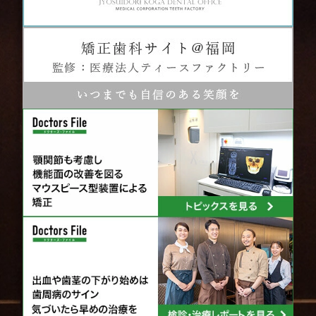
MC天神こが歯科
福岡市中央区天神5-7-7メディカルシティ天神6F
※天神北交差点そば
※「那の津口」「天神北ノース天神前」バス停近く
※天神地下街「東１a」出口より徒歩５分
TEL 092-781-7117
ご予約は
ネット予約
もできます。