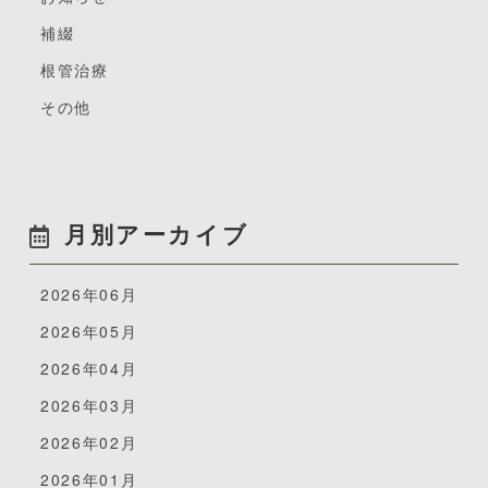
・歯肉マッサージ
実際に体験してみて感動しました!
さて。このデンタルエステ。
補綴
・リップエステ
施術の気持ちよさはモチロンのことですが、
エステと名がつくわけですから美容施術となるわけで
根管治療
上記セットメニュー以外に
タオルワークや声掛け、声のトーン、「患者さんに寄り
す。
その他
添う」という考え方が細部にわたる心配りとなり
シングルメニューのみの施術をご希望の方はご相談承っ
歯科医院の治療で、お口の環境や詰め物・かぶせ物・歯
ておりますのでお声掛けください。。
それからくる気持ちよさも感じました。
並び・かみ合わせが整うとスッキリ、晴れ晴れ気持ちが
いいですよね。
ただいま、全メニュー半額オフキャンペーン中です☆
歯科医療従事者だからこその知識を活かした施術と、エ
（おひとり様一回限り。９月３０日まで。）
月別アーカイブ
ステティックサロンのおもてなしの発想を融合させたこ
それに加え、お顔のリフトアップ・小顔効果・むくみ解
のデンタルエステを学ぶことは患者さんだけではなく、
消・美肌・頭スッキリ・アンチエイジング・唇プルン
自分にとってもプラスになると思いました。
2026年06月
が手に入るとどうですか？
2026年05月
ワクワクしませんか？
2026年04月
それをご提供できるのが、デンタルエステです。
お気軽にお問い合わせくださいませ。
2026年03月
頭部顔面領域をエステティックサロンの手技を使いほぐ
2026年02月
すとともに、お口の中からもアプローチすることで上記
初回は少しだけ実習
のような効果がうまれます。
MC天神こが歯科
2026年01月