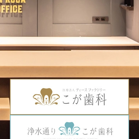
・PMTC（歯のバイキン膜を除去するとともに艶を出し
ツルツルの気持ちいい歯へ）
・歯肉マッサージ
お気軽にお問い合わせくださいませ。
・リップエステ
お気軽にお問い合わせくださいませ。
上記セットメニュー以外に
MC天神こが歯科
シングルメニューのみの施術をご希望の方はご相談承っ
福岡市中央区天神5-7-7メディカルシティ天神6F
ておりますのでお声掛けください。。
MC天神こが歯科
※天神北交差点そば
ただいま、全メニュー半額オフキャンペーン中です☆
福岡市中央区天神5-7-7メディカルシティ天神6F
（おひとり様一回限り。９月３０日まで。）
※「那の津口」「天神北ノース天神前」バス停近く
※天神北交差点そば
※天神地下街「東１a」出口より徒歩５分
※「那の津口」「天神北ノース天神前」バス停近く
TEL 092-781-7117
※天神地下街「東１a」出口より徒歩５分
ご予約は
ネット予約
もできます。
TEL 092-781-7117
お気軽にお問い合わせくださいませ。
ご予約は
ネット予約
もできます。