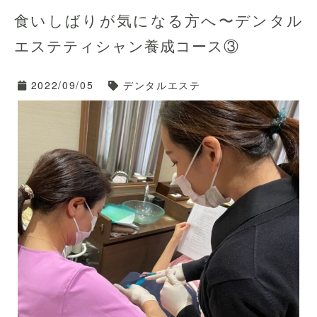
食いしばりが気になる方へ〜デンタル
歯科衛生士の川邉です。
エステティシャン養成コース③
デンタルエステティシャン養成コース4，5回は「筆記試
験」「実技試験」です！
2022/09/05
デンタルエステ
”緊張しぃ”の私はドキドキで朝からお腹を壊し、新幹線
にも酔い・・・と大変でした(‘Д’)
長年のお付き合いしている担当の患者さんから前日にい
ただいた、
「自分を信じて！かんばれ！」
というメールを読み返してふっと落ち着きを取り戻せま
した☆
いざ神戸！
いざ筆記試験！
いざ実技試験！