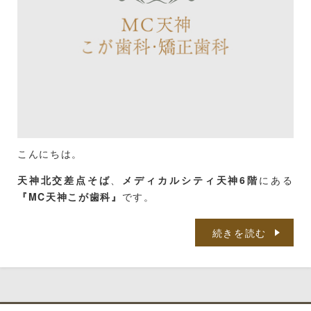
こんにちは。
天神北交差点そば
、
メディカルシティ天神6階
にある
『MC天神こが歯科』
です。
西鉄バスをご利用の方は、
「那の津口」「天神北ノース
続きを読む
天神前」
が便利です。
天神地下街をご利用の方は、
「東１a」
出口から徒歩５
分です。
ブログを覗いてくださってありがとうございます。