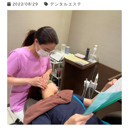
2022/08/29
デンタルエステ
今回はお口の中からのアプローチ。
歯肉と唇のマッサージです。
どちらも皮膚が薄いので繊細なタッチで施術することが
やったー−−−！！
大事です。
めちゃくちゃ嬉しかったです
そしてリズム、スピード。
そして、実技試験。山場です。
私は性格的にせっかちなので、施術のスピードは特に意
識しています。