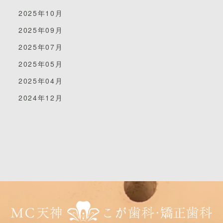
歯科の知識をもつ私たちが施術するので、頭部顎顔面の
2025年10月
福岡市中央区天神5-7-7メディカルシティ天神6F
筋肉へ的確にアプローチすることができます。
2025年09月
※天神北交差点そば
なにより、私たち歯科医療従事者（歯科医師・歯科衛生
2025年07月
※「那の津口」「天神北ノース天神前」バス停近く
士）しかお口の中を触ることはできません。
2025年05月
※天神地下街「東１a」出口より徒歩５分
も。タオルワークを学びました。
これは、エステティックサロンと大きく異なるところで
2025年04月
す。
TEL 092-781-7117
日常の診療でも患者さんの目元におかけするので、すぐ
2024年12月
に活かすことができます！
ご予約は
ネット予約
もできます。
学んだことにプラスを感じたら、すぐに還元していきた
当院のデンタルエステメニューです。
いと思います☆
当院のデンタルエステメニューです。
基本的な施術
はありますが、お一人お一人の身体の状況は違いますの