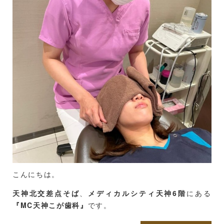
これが歯科医院ならではのアプローチ。
嬉しいことに施術相手が気持ちよかった☆と言ってくれ
ました。
歯科医師や歯科衛生士しかお口の中を触れません。
そして第6回、最終回です。
食いしばり、歯ぎしりなどで生まれる「歯の接触」。歯
が接触することで、お顔にある「咬筋」は緊張して硬く
ヘッドマッサージ
晴れて卒業しました☆
なります。筋肉が凝り固まると、大きくなり”エラ張り
６人の受講生全員がディプロマを受け取ることができま
顔”を作る原因にもなります。
した。
その「咬筋」にお口の外から内からアプローチをして軟
全国各地でみんな活躍することでしょう。
らかくほぐすのが歯科医院で行う「デンタルエステ」の
大きな特徴です☆
私もたくさんの方に喜んでいただけるよう、がんばりま
す！
当院のデンタルエステメニューです。
長時間のパソコン作業などのデジタルワーク・携帯電話
を見ることで生じるテクノストレスは脳の疲労だけでは
このシリーズ読んでくださってありがとうございました
なく肩や首のコリ・眼精疲労をもたらします。
☆
こんにちは。
現代社会特有です。
天神北交差点そば
、
メディカルシティ天神6階
にある
『MC天神こが歯科』
です。
頭の緊張をほぐすことが様々なストレスからくる心身の
疲労の緩和につながります。