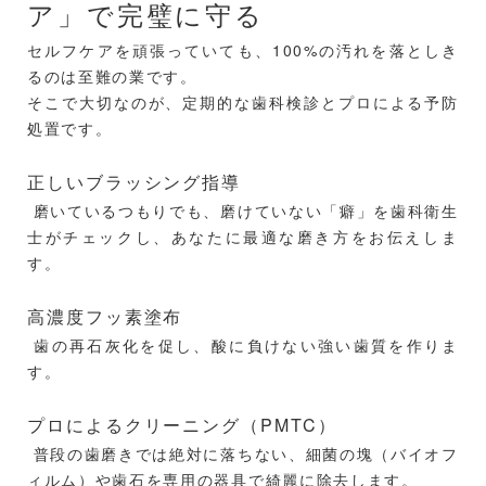
ア」で完璧に守る
セルフケアを頑張っていても、100%の汚れを落としき
るのは至難の業です。
そこで大切なのが、定期的な歯科検診とプロによる予防
処置です。
正しいブラッシング指導
磨いているつもりでも、磨けていない「癖」を歯科衛生
士がチェックし、あなたに最適な磨き方をお伝えしま
す。
高濃度フッ素塗布
歯の再石灰化を促し、酸に負けない強い歯質を作りま
す。
プロによるクリーニング（PMTC）
普段の歯磨きでは絶対に落ちない、細菌の塊（バイオフ
ィルム）や歯石を専用の器具で綺麗に除去します。