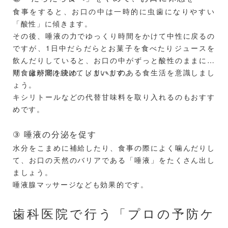
食事をすると、お口の中は一時的に虫歯になりやすい
「酸性」に傾きます。
その後、唾液の力でゆっくり時間をかけて中性に戻るの
ですが、1日中だらだらとお菓子を食べたりジュースを
飲んだりしていると、お口の中がずっと酸性のままにな
り、歯が溶け続けてしまいます。
間食は時間を決め、メリハリのある食生活を意識しまし
ょう。
キシリトールなどの代替甘味料を取り入れるのもおすす
めです。
③ 唾液の分泌を促す
水分をこまめに補給したり、食事の際によく噛んだりし
て、お口の天然のバリアである「唾液」をたくさん出し
ましょう。
唾液腺マッサージなども効果的です。
歯科医院で行う「プロの予防ケ