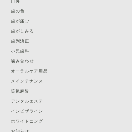
口臭
・カウンセリング
ほぼ関東、関西の方たち。
私が歯科衛生士になった24年前には存在していませんで
お気軽にお問い合わせくださいませ。
した。
歯の色
・アロマトリートメント（フェイシャル・デコルテ）
九州は私一人。少し寂しかったのですが、
歯が痛む
・ヘッドマッサージ
方言など言葉の違いはあれども、デンタルエステを学ぼ
歯がしみる
うと集まった、同じ志の者同士。
MC天神こが歯科
・歯肉マッサージ
歯列矯正
すぐに打ち解けました。そして各々の情報交換などちょ
福岡市中央区天神5-7-7メディカルシティ天神6F
・セルフケアアドバイス
っとした会話がアツい！刺激を受けられます。
小児歯科
※天神北交差点そば
トリートメントオーラルエステ（60分） ¥12,100（税
噛み合わせ
しかし今は、歯科衛生士
この刺激を受けられる瞬間もセミナーに参加してよかっ
込み）
※「那の津口」「天神北ノース天神前」バス停近く
たと思うことの一つです。
オーラルケア用品
1日で歯がキレイになる＋歯ぐきの血行促進＋唇ケアも
※天神地下街「東１a」出口より徒歩５分
3人の講師は皆さん素敵な方たちです。
メインテナンス
できる
TEL 092-781-7117
笑気麻酔
私たち6人に寄り添い、たくさんの知識と今までに得ら
・カウンセリング
れた経験からたどりついた手技を惜しげもなく丁寧に教
ご予約は
ネット予約
もできます。
デンタルエステ
・クリーニング
えてくださいます。
学校の教科書として採用されるほどとなっています。
インビザライン
・PMTC（歯のバイキン膜を除去するとともに艶を出し
初回は座学＆講師の方が私たちにデンタルエステ一連の
ホワイトニング
それほど、これからの患者さんのためになる分野だと言
ツルツルの気持ちいい歯へ）
流れを施術してくださいました。
えます。
お知らせ