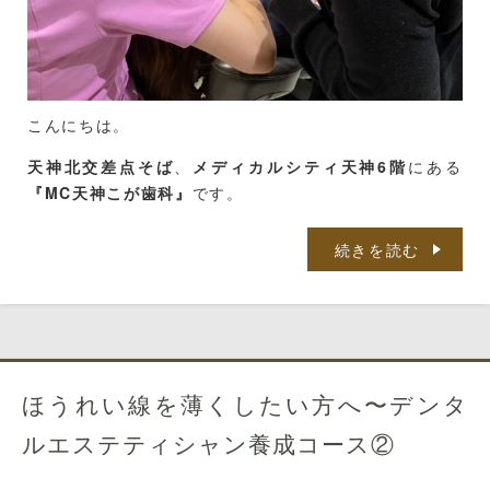
・・・・
・・・・
・・・・
こんにちは。
まずは筆記試験、突破です☆１００点☆
天神北交差点そば
、
メディカルシティ天神6階
にある
『MC天神こが歯科』
です。
私が大好きなドラゴンクエストでいうところの、「会心
の一撃」がでました！
西鉄バスをご利用の方は、
「那の津口」「天神北ノース
続きを読む
天神前」
が便利です。
天神地下街をご利用の方は、
「東１a」
出口から徒歩５
分です。
ブログを覗いてくださってありがとうございます。
ほうれい線を薄くしたい方へ〜デンタ
歯科衛生士の川邉です。
ルエステティシャン養成コース②
神戸での研修も３回目。全6回ですので、折り返し地点
です。