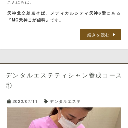
こんにちは。
天神北交差点そば
、
メディカルシティ天神6階
にある
『MC天神こが歯科』
です。
導入〜お帰りいただくまでを採点です。
西鉄バスをご利用の方は、
「那の津口」「天神北ノース
続きを読む
一つ一つの工程にはたくさんのチェックポイントがあり
天神前」
が便利です。
少しでも施術のスピードが変わるだけで「心地よさ」に
ます。
影響してきます！
天神地下街をご利用の方は、
「東１a」
出口から徒歩５
声かけの仕方やトーンなどもしっかりと意識します。
分です。
歯肉マッサージをすることで、唾液の出が良くなりお口
の中の環境をよく整えられます。
施術時の姿勢や雰囲気なども気にしながら臨みました。
ブログを覗いてくださってありがとうございます。
血行が良くなることで歯ぐきの免疫力も上がります。
デンタルエステティシャン養成コース
緊張したのは最初だけ。
歯科衛生士の川邉です。
①
そして深いリラックス効果もあるのですよ☆
施術の流れに入ってしまえば、楽しく、心地よく施術で
前回書きました、神戸でのデンタルエステのセミナー。
きました。
私は講師の方の施術を受けて、眠らないようにするのに
回を重ねるたびに具体的な施術法を学んでおります。
2022/07/11
デンタルエステ
必死でした(笑)
本当にデンタルエステが好きだなーと感じる時間でし
第2回はお口の外からのアプローチ。
た。
そして、この工程では「咬筋」をお口の中からほぐしま
す！
結果は、無事に合格☆