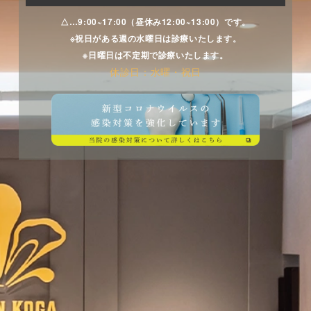
できる
お口周りの「こり」をアロマトリートメントでほぐす癒
しの時間
1日で歯がキレイになる＋歯ぐきの血行促進＋唇ケアも
△…9:00~17:00（昼休み12:00~13:00）です。
・カウンセリング
できる
※祝日がある週の水曜日は診療いたします。
・カウンセリング
・クリーニング
※日曜日は不定期で診療いたします。
・カウンセリング
休診日：水曜・祝日
・アロマトリートメント（フェイシャル・デコルテ）
・PMTC（歯のバイキン膜を除去するとともに艶を出し
・クリーニング
ツルツルの気持ちいい歯へ）
・ヘッドマッサージ
・PMTC（歯のバイキン膜を除去するとともに艶を出し
・歯肉マッサージ
・歯肉マッサージ
ツルツルの気持ちいい歯へ）
・リップエステ
・セルフケアアドバイス
・歯肉マッサージ
上記セットメニュー以外に
トリートメントオーラルエステ（60分） ¥12,100（税
・リップエステ
込み）
シングルメニューのみの施術をご希望の方はご相談承っ
上記セットメニュー以外に
ておりますのでお声掛けください。。
1日で歯がキレイになる＋歯ぐきの血行促進＋唇ケアも
できる
シングルメニューのみの施術をご希望の方はご相談承っ
ただいま、全メニュー半額オフキャンペーン中です☆
ておりますのでお声掛けください。。
（おひとり様一回限り。９月３０日まで。）
・カウンセリング
ただいま、全メニュー半額オフキャンペーン中です☆
・クリーニング
（おひとり様一回限り。９月３０日まで。）