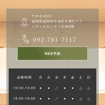
で
その方のその日に合わせた
オーダーメイド
の内容で施術
〒810-0001
オーラルヒーリング（５０分） ¥11,000（税込み）
いたします。
福岡県福岡市中央区天神5-7-7
お口周りの「こり」をアロマトリートメントでほぐす癒
「健康」「美」「癒し」を皆様へ・・・
メディカルシティ天神6階
オーラルヒーリング（５０分） ¥11,000（税込み）
しの時間
当院のデンタルエステメニューです。
092-781-7117
お口周りの「こり」をアロマトリートメントでほぐす癒
・カウンセリング
しの時間
・アロマトリートメント（フェイシャル・デコルテ）
・カウンセリング
WEB予約
・ヘッドマッサージ
・アロマトリートメント（フェイシャル・デコルテ）
・歯肉マッサージ
・ヘッドマッサージ
・セルフケアアドバイス
診療時間
月
火
水
木
金
土
日
・歯肉マッサージ
トリートメントオーラルエステ（60分） ¥12,100（税
10:00-13:00
●
●
／
●
●
△
△
・セルフケアアドバイス
込み）
オーラルヒーリング（５０分） ¥11,000（税込み）
トリートメントオーラルエステ（60分） ¥12,100（税
15:00-19:00
●
●
／
●
●
△
△
1日で歯がキレイになる＋歯ぐきの血行促進＋唇ケアも
込み）