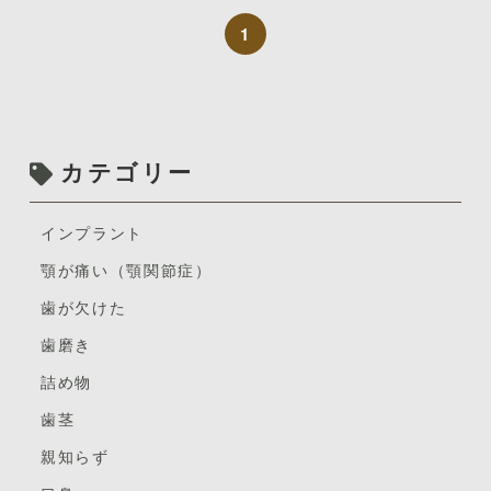
ブログを覗いてくださってありがとうございます。
り、
デンタルエステを通してたくさんの方に喜んでいただけ
・クリーニング
1
るよう、がんばります！
歯科衛生士の川邉です。
今年に入って
”ヘッドセラピー”
の資格を取ったので
・PMTC（歯のバイキン膜を除去するとともに艶を出し
当院のデンタルエステメニューです。
ツルツルの気持ちいい歯へ）
当院では「デンタルエステ」の施術もしております。
頭部顎顔面領域のトリートメント施術については一通り
お気軽にお問い合わせくださいませ。
学びました。
・歯肉マッサージ
が。
カテゴリー
私はデンタルエステを通してたくさんの方に喜んでいた
・リップエステ
「デンタルエステって何？」
だきたいという思いがあります。
MC天神こが歯科
上記セットメニュー以外に
というお声、いただきます。
インプラント
その目的のため更に自分をパワーアップさせたくて
福岡市中央区天神5-7-7メディカルシティ天神6F
シングルメニューのみの施術をご希望の方はご相談承っ
そりゃぁそうです。
顎が痛い（顎関節症）
デンタルエステのパイオニア的存在であるBeauteさん
※天神北交差点そば
ておりますのでお声掛けください。。
歯が欠けた
の元で勉強しようと
歯科業界でもまだ聞きなれていない言葉ですもの。
※「那の津口」「天神北ノース天神前」バス停近く
ただいま、全メニュー半額オフキャンペーン中です☆
歯磨き
今回の3期生の募集に名乗りを上げたのです。
一般の方々が「？？」となるのは当然ですよね。
（おひとり様一回限り。９月３０日まで。）
※天神地下街「東１a」出口より徒歩５分
詰め物
オーラルヒーリング（５０分） ¥11,000（税込み）
少人数制の大人気セミナーなので募集開始とともにあっ
まずはこのデンタルエステについて、知っていただきた
TEL 092-781-7117
という間に定員に達したようです。
歯茎
く思います。
お口周りの「こり」をアロマトリートメントでほぐす癒
ご予約は
ネット予約
もできます。
しの時間
親知らず
今回の3期生。日本全国から6名集まりました。
デンタルエステは近年生まれました。