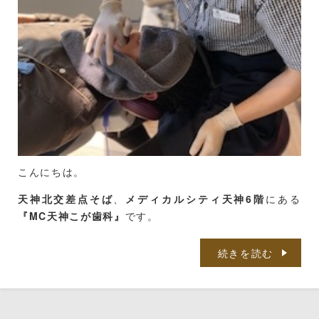
1日で歯がキレイになる＋歯ぐきの血行促進＋唇ケアも
す。
できる
オーラルヒーリング（５０分） ¥11,000（税込み）
アプローチする筋肉は「咀嚼筋」「ほうれい線周辺」
・カウンセリング
お口周りの「こり」をアロマトリートメントでほぐす癒
「目の周辺」「肩周辺」です。
しの時間
・クリーニング
例えば、食いしばる癖のある方。
・カウンセリング
・PMTC（歯のバイキン膜を除去するとともに艶を出し
お顔の咀嚼筋の中の「咬筋」が硬く大きくなっているこ
ツルツルの気持ちいい歯へ）
・アロマトリートメント（フェイシャル・デコルテ）
とでエラが張り、お顔が大きく見えてしまうことがあり
・歯肉マッサージ
ます。
・ヘッドマッサージ
・リップエステ
そういった筋肉を軟らかくほぐしながら、ご本人の骨格
・歯肉マッサージ
こんにちは。
に沿ってフェイスラインを整えることで小顔効果を生ん
上記セットメニュー以外に
・セルフケアアドバイス
天神北交差点そば
、
メディカルシティ天神6階
にある
だりします。
『MC天神こが歯科』
です。
シングルメニューのみの施術をご希望の方はご相談承っ
トリートメントオーラルエステ（60分） ¥12,100（税
お顔にあるそれぞれの筋肉を的確にとらえることができ
ておりますのでお声掛けください。。
込み）
西鉄バスをご利用の方は、
「那の津口」「天神北ノース
るよう、何度も反復練習です。
続きを読む
天神前」
が便利です。
株式会社Beauteさんが主宰する、
ただいま、全メニュー半額オフキャンペーン中です☆
1日で歯がキレイになる＋歯ぐきの血行促進＋唇ケアも
それぞれの手技、効果もさることながらリズムや力の入
（おひとり様一回限り。９月３０日まで。）
できる
天神地下街をご利用の方は、
「東１a」
出口から徒歩５
「デンタルエステティシャン養成コース」です。
れ方、触れ方を丁寧に行うことで「心地よさ」を感じて
分です。
いただけるようになります。
・カウンセリング
私は3年前に
”デンタルアロマセラピスト”
の資格を取