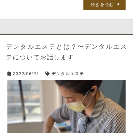
西鉄バスをご利用の方は、
「那の津口」「天神北ノース
続きを読む
天神前」
が便利です。
ヘッドマッサージからの施術は、デンタルエステにおけ
るリラックスタイムの入り口。
天神地下街をご利用の方は、
「東１a」
出口から徒歩５
分です。
タッチングの温もりも感じながら・・・
オーラルヒーリング（５０分） ¥11,000（税込み）
ブログを覗いてくださってありがとうございます。
施術を受けているときはもちろん。
施術しているときも
お口周りの「こり」をアロマトリートメントでほぐす癒
気持ちがいい
んですよ。
デンタルエステとは？〜デンタルエス
しの時間
歯科衛生士の川邉です。
テについてお話します
・カウンセリング
当院のデンタルエステメニューです。
・アロマトリートメント（フェイシャル・デコルテ）
2022/06/21
デンタルエステ
・ヘッドマッサージ
・歯肉マッサージ
フェイシャルマッサージ
・セルフケアアドバイス
トリートメントオーラルエステ（60分） ¥12,100（税
込み）
私は4月から毎月神戸へ行き、セミナーに参加していま