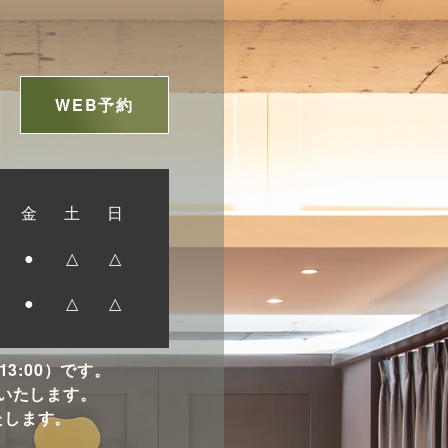
WEB予約
金
土
日
●
△
△
●
△
△
~13:00）です。
いたします。
たします。