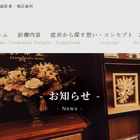
の歯医者・矯正歯科
ーム
診療内容
症状から探す
想い・コンセプト
me
Treatment Details
Symptoms
Concept
De
お知らせ
News