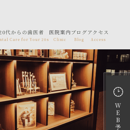
20代からの歯医者
医院案内
ブログ
アクセス
ntal Care for Your 20s
Clinic
Blog
Access
W
E
B
予