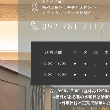
〒810-0001
福岡県福岡市中央区天神5-7-7
メディカルシティ天神6階
092-781-7117
診療時間
月
火
水
木
10:00-13:00
●
●
／
●
15:00-19:00
●
●
／
●
△…9:00~17:00（昼休み12:00
※祝日がある週の水曜日は診療
※日曜日は不定期で診療い
休診日：水曜・祝日