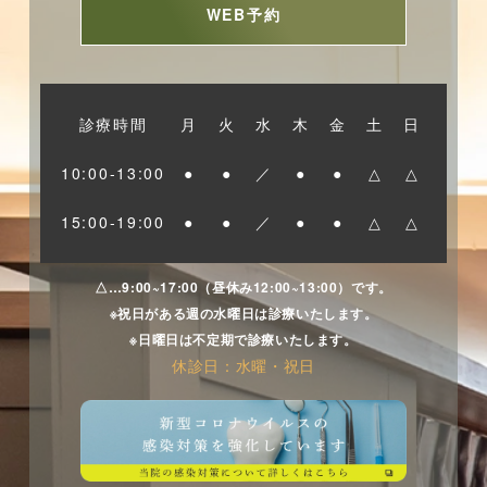
WEB予約
診療時間
月
火
水
木
金
土
日
10:00-13:00
●
●
／
●
●
△
△
15:00-19:00
●
●
／
●
●
△
△
△…9:00~17:00（昼休み12:00~13:00）です。
※祝日がある週の水曜日は診療いたします。
※日曜日は不定期で診療いたします。
休診日：水曜・祝日