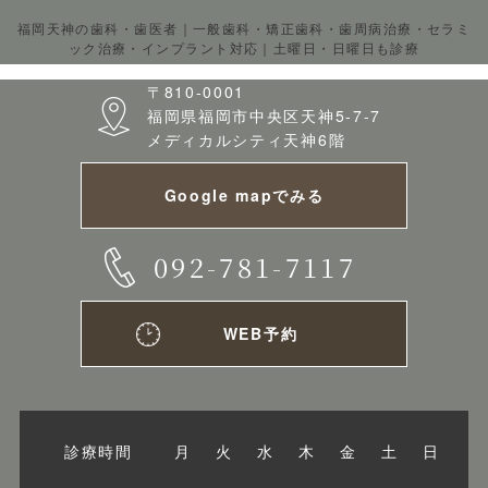
福岡天神の歯科・歯医者｜一般歯科・矯正歯科・歯周病治療・セラミ
ック治療・インプラント対応｜土曜日・日曜日も診療
〒810-0001
福岡県福岡市中央区天神5-7-7
メディカルシティ天神6階
Google mapでみる
092-781-7117
WEB予約
診療時間
月
火
水
木
金
土
日