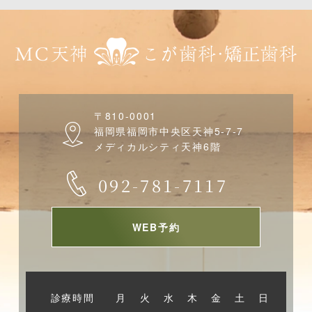
〒810-0001
福岡県福岡市中央区天神5-7-7
メディカルシティ天神6階
092-781-7117
WEB予約
診療時間
月
火
水
木
金
土
日