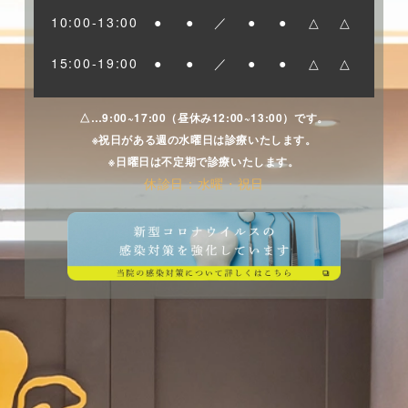
10:00-13:00
●
●
／
●
●
△
△
15:00-19:00
●
●
／
●
●
△
△
△…9:00~17:00（昼休み12:00~13:00）です。
※祝日がある週の水曜日は診療いたします。
※日曜日は不定期で診療いたします。
休診日：水曜・祝日