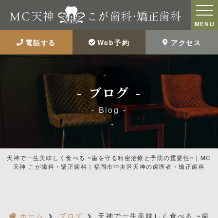
MENU
電話する
Web予約
アクセス
ブログ
Blog
天神で一生美味しく食べる ~歯を守る精密治療と予防の重要性~｜MC
天神 こが歯科・矯正歯科｜福岡市中央区天神の歯医者・矯正歯科
ホーム
ブログ
天神で一生美味しく食べる ~歯