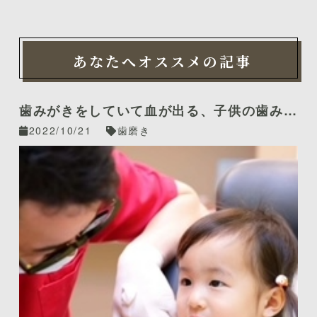
あなたへオススメの記事
歯みがきをしていて血が出る、子供の歯みが
きの仕方を知りたいという方へ
2022/10/21
歯磨き