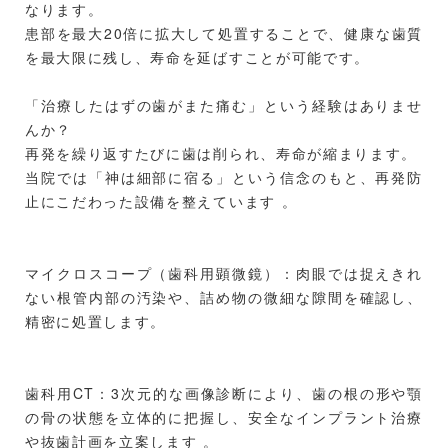
なります。
患部を最大20倍に拡大して処置することで、健康な歯質
を最大限に残し、寿命を延ばすことが可能です。
「治療したはずの歯がまた痛む」という経験はありませ
んか？
再発を繰り返すたびに歯は削られ、寿命が縮まります。
当院では「神は細部に宿る」という信念のもと、再発防
止にこだわった設備を整えています 。
マイクロスコープ（歯科用顕微鏡）：肉眼では捉えきれ
ない根管内部の汚染や、詰め物の微細な隙間を確認し、
精密に処置します。
歯科用CT：3次元的な画像診断により、歯の根の形や顎
の骨の状態を立体的に把握し、安全なインプラント治療
や抜歯計画を立案します 。