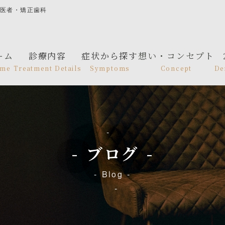
歯医者・矯正歯科
ーム
診療内容
症状から探す
想い・コンセプト
me
Treatment Details
Symptoms
Concept
De
ブログ
Blog