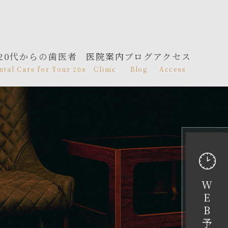
20代からの歯医者
医院案内
ブログ
アクセス
ntal Care for Your 20s
Clinic
Blog
Access
W
E
B
予