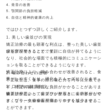
ージやストレッチが効果的です。
4. 発音の改善
5. 顎関節の負担軽減
③薬物療法: 痛みや炎症を抑えるために、鎮痛剤や抗炎
6. 自信と精神的健康の向上
症薬が処方されることがあります。
ではひとつずつ詳しくご紹介します。
④歯科治療: 噛み合わせの調整や、必要に応じて矯正治
療を行うことがあります。
1. 美しい歯並びの実現
矯正治療の最も顕著な利点は、整った美しい歯並
⑤外科的治療: 重度の場合、関節の手術が検討されるこ
びを実現できることです。
歯並びが整うことで、笑顔に自信が持てるように
ともあります。
なり、社会的な場面でも積極的にコミュニケーシ
ョンを取ることができるようになります。
４.顎関節症の予防策
矯正治療により、噛み合わせが改善されると、食
顎関節症を予防するためには、以下のような対策が有効
2. 噛み合わせの改善
です。
事がしやすくなり、消化もスムーズになります。
不正咬合は、食事の際に噛む力を均等に分散でき
3. 口腔内の健康向上
ず、特定の歯に過度な負担がかかることがありま
・ストレスを適切に管理し、リラックスする時間を持つ
す。
歯並びが悪いと、歯ブラシが届きにくい部分がで
矯正治療によって歯並びが整うと、歯磨きがしや
・歯ぎしりや食いしばりを防ぐために、ナイトガードを
き、プラークや歯石が溜まりやすくなります。
すくなり、虫歯や歯周病のリスクを減少させるこ
使用する
とができます。
・正しい姿勢を保ち、顎に負担をかけないようにする