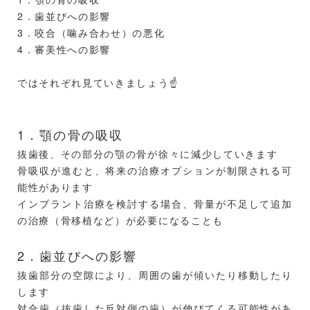
2．歯並びへの影響
3．咬合（噛み合わせ）の悪化
以上のようなことが利点として挙げられます✨
4．審美性への影響
今日のお話はいかがでしたでしょうか？
インプラントは、失った歯を補うための効果的で信頼性
ではそれぞれ見ていきましょう☝️
の高い治療方法です。
もし、歯を失ってお困りの方は、ぜひ一度、当院でご相
談ください。
1．顎の骨の吸収
もちろん、インプラント以外の治療計画の提案も可能で
す☺️
抜歯後、その部分の顎の骨が徐々に減少していきます
あなたの笑顔と健康を取り戻すお手伝いをさせてくださ
骨吸収が進むと、将来の治療オプションが制限される可
い☺️
能性があります
インプラント治療を検討する場合、骨量が不足して追加
の治療（骨移植など）が必要になることも
2．歯並びへの影響
抜歯部分の空隙により、周囲の歯が傾いたり移動したり
します
対合歯（抜歯した反対側の歯）が伸びてくる可能性があ