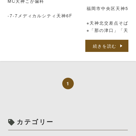
MC天神こが歯科
福岡市中央区天神5
-7-7メディカルシティ天神6F
※天神北交差点そば
※「那の津口」「天
神北ノース天神前」バス停近く
※天神地下街「東１
続きを読む
a」出口より徒歩５分
TEL 092-781-7
117
ご予約はネット予
約でもお電話でも承っております😊
1
カテゴリー