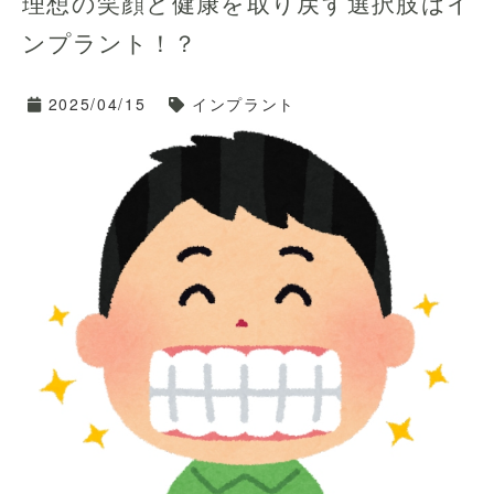
理想の笑顔と健康を取り戻す選択肢はイ
※天神地下街「東１
a」出口より徒歩５分
ンプラント！？
TEL 092-781-7
117
2025/04/15
インプラント
ご予約はネット予
約でもお電話でも承っております😊