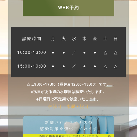
WEB予約
診療時間
月
火
水
木
金
土
日
10:00-13:00
●
●
／
●
●
△
△
15:00-19:00
●
●
／
●
●
△
△
△…9:00~17:00（昼休み12:00~13:00）です。
※祝日がある週の水曜日は診療いたします。
※日曜日は不定期で診療いたします。
休診日：水曜・祝日