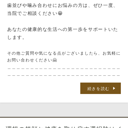
歯並びや噛み合わせにお悩みの方は、ぜひ一度、
当院でご相談ください😁
あなたの健康的な生活への第一歩をサポートいた
します。
その他ご質問や気になる点がございましたら、お気軽に
お問い合わせください🤗
＿＿＿＿＿＿＿＿＿＿＿＿＿＿＿＿＿＿＿＿＿＿＿＿＿
＿＿＿＿＿＿＿＿＿＿＿＿＿＿＿＿＿＿＿＿＿＿＿＿＿
＿＿＿
MC天神こが歯科
続きを読む
福岡市中央区天神5
-7-7メディカルシティ天神6F
※天神北交差点そば
※「那の津口」「天
神北ノース天神前」バス停近く