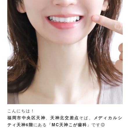
①ストレスと緊張
ストレスが原因で、無意識のうちに歯を食いしばった
り、歯ぎしりをすることがあります。これが顎関節に負
担をかけ、症状を引き起こすことがあります。
②不正咬合:
噛み合わせが悪いと、顎関節に不均等な力がかかり、関
節や筋肉に負担がかかります。
③外傷:
顎に直接的な外傷を受けることも、顎関節症の原因とな
ることがあります。
④関節の変性
加齢や関節の変性疾患（例：関節炎）により、顎関節
が劣化することがあります。
こんにちは！
福岡市中央区天神
、
天神北交差点
そば、
メ
ディカルシ
2.顎関節症の症状
ティ天神6階
にある『
MC天神こが歯科
』です😊