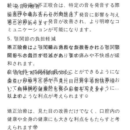
・柔らかい食事を心がけ、顎に過度な負担をかけない
特に、前歯の不正咬合は、特定の音を発音する際
4. 発音の改善
に支障をきたすことがあります。
歯並びや噛み合わせの問題は、発音に影響を与え
今日のお話はいかがでしたでしょうか？
矯正治療により、発音が改善され、より明瞭なコ
ることがあります。
顎関節症は、早期に適切な対策を講じることで、症状の
ミュニケーションが可能になります。
悪化を防ぐことができます。
5. 顎関節の負担軽減
顎の痛みや不快感を感じたら、早めに歯科医院で相談
し、適切な治療を受けることをお勧めします。
不正咬合は、顎関節に過度な負担をかけ、顎関節
矯正治療によって噛み合わせが改善されると、顎
あなたの健康的な生活をサポートするために、私たちが
症を引き起こすことがあります。
関節への負担が軽減され、顎の痛みや不快感が緩
全力でお手伝いいたします。
和されます。
自信を持って笑顔を見せることができるようにな
6. 自信と精神的健康の向上
ると、自己肯定感が高まり、日常生活や仕事にお
歯並びが整うことで、見た目に対する自信が増
いても積極的な姿勢を取ることができるようにな
し、精神的な健康にも良い影響を与えます。
ります。
以上のような利点が考えられます☺️
矯正治療は、見た目の改善だけでなく、口腔内の
健康や全身の健康にも大きな利点をもたらすと考
えられます🤓