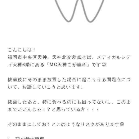
3. 顎骨の健康維持
歯を失うと、顎骨が徐々に退縮することがありますが、
インプラントは顎骨に直接埋め込まれるため、骨の退縮
を防ぎ、顎骨の健康を維持します。
こんにちは！
4. 長持ちする耐久性
福岡市中央区天神、天神北交差点そば、メディカルシテ
適切なケアを行えば、インプラントは非常に長持ちしま
ィ天神6階にある『MC天神こが歯科』です😊
す。
これは、他の補綴物と比較しても優れた耐久性を持って
抜歯後にそのまま放置した場合に起こりうる問題点につ
いるため、長期的な視点で見ても経済的です。
いて、お話していこうと思います。
5. 周囲の歯への影響が少ない
抜歯したあと、特に食べるのにも困ってないし、このま
までいいんじゃ！？と思っている方・・・
ブリッジなどの他の補綴方法とは異なり、インプラント
は周囲の健康な歯に影響を与えません。
そのままにしておくとこのようなリスクがあります😲
これにより、他の健全な歯を削る必要がなく、口腔全体
の健康を保つことができます。
1．顎の骨の吸収