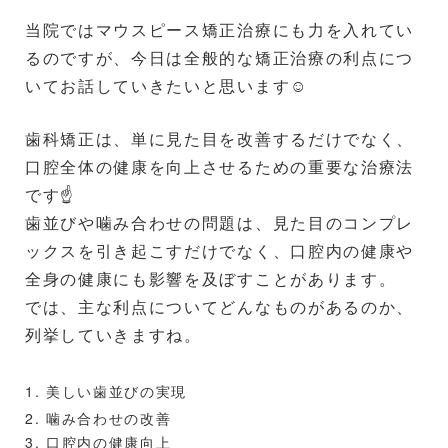
顎関節症の症状は個人差がありますが、一般的には以下
当院ではマウスピース矯正治療にも力を入れてい
のような症状が見られます。
るのですが、今日は全般的な矯正治療の利点につ
・顎の痛みや不快感
いてお話していきたいと思います☺️
・顎を動かす際のクリック音やポッピング音
・口を大きく開けることが難しい
歯科矯正は、単に見た目を改善するだけでなく、
・顎の筋肉のこわばりや疲労感
口腔全体の健康を向上させるための重要な治療法
・頭痛や耳鳴り
です☝️
歯並びや噛み合わせの問題は、見た目のコンプレ
3.顎関節症の治療法
ックスを引き起こすだけでなく、口腔内の健康や
顎関節症の治療は、症状の原因や重症度に応じて異なり
全身の健康にも影響を及ぼすことがあります。
ます。
以下は一般的な治療法です。
では、主な利点についてどんなものがあるのか、
列挙していきますね。
①生活習慣の改善: ストレス管理や、歯ぎしりを防ぐた
めのナイトガードの使用が推奨されます。
1. 美しい歯並びの実現
2. 噛み合わせの改善
②理学療法: 顎の筋肉をリラックスさせるためのマッサ
3. 口腔内の健康向上