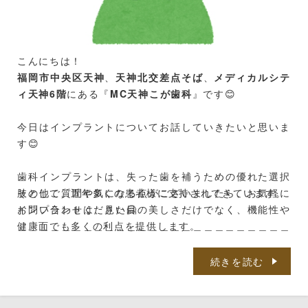
こんにちは！
福岡市中央区天神
、
天神北交差点そば
、
メディカルシテ
ィ天神6階
にある『
MC天神こが歯科
』です😊
今日はインプラントについてお話していきたいと思いま
す😊
歯科インプラントは、失った歯を補うための優れた選択
肢として、近年多くの患者様に支持されてきています。
その他ご質問や気になる点がございましたら、お気軽に
インプラントは、見た目の美しさだけでなく、機能性や
お問い合わせください🤗
健康面でも多くの利点を提供します。
＿＿＿＿＿＿＿＿＿＿＿＿＿＿＿＿＿＿＿＿＿＿＿＿＿
では、どんな利点があるのか・・・
＿＿＿＿＿＿＿＿＿＿＿＿＿＿＿＿＿＿＿＿＿＿＿＿＿
ということで、インプラントの主な利点をご紹介します
＿＿＿
続きを読む
🙌
MC天神こが歯科
福岡市中央区天神5