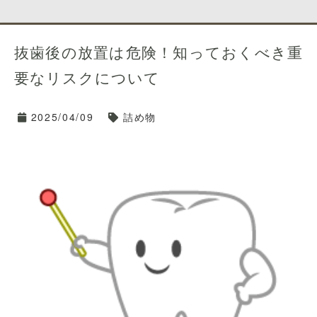
1. 自然な見た目と感触
-7-7メディカルシティ天神6F
2. 噛む力の回復
※天神北交差点そば
3. 顎骨の健康維持
※「那の津口」「天
抜歯後の放置は危険！知っておくべき重
4. 長持ちする耐久性
神北ノース天神前」バス停近く
5. 周囲の歯への影響が少ない
※天神地下街「東１
要なリスクについて
a」出口より徒歩５分
では一つずつ見ていきましょう🤗
TEL 092-781-7
2025/04/09
詰め物
117
1. 自然な見た目と感触
ご予約はネット予
約でもお電話でも承っております😊
インプラントは、天然の歯と非常に似た見た目と感触を
持っています。
特に、セラミック製のクラウンを使用することで、周囲
の歯と調和し、自然な笑顔を取り戻すことができます。
2. 噛む力の回復
インプラントは顎骨にしっかりと固定されるため、天然
の歯と同様の噛む力を発揮します。
これにより、食事を楽しむことができ、栄養バランスの
取れた食生活を維持することが可能です。