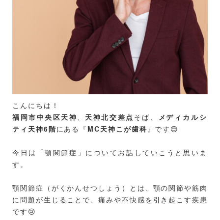
こんにちは！
福岡市中央区天神
、
天神北交差点
そば、
メ
ディカルシ
ティ天神6階
にある『
MC天神こが歯科
』です😊
今日は「顎関節症」についてお話していこうと思いま
す。
顎関節症（がくかんせつしょう）とは、顎の関節や筋肉
に問題が生じることで、痛みや不快感を引き起こす疾患
です😢