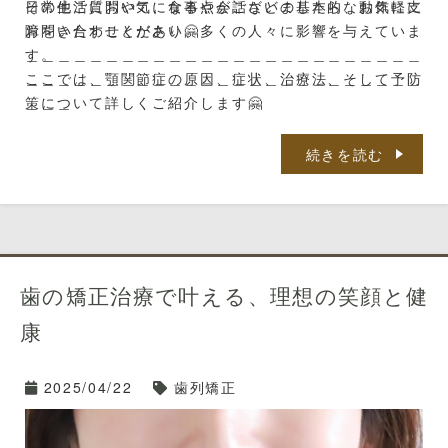
日常生活において、食事や会話などの基本的な動作に支
その他ご質問や気になる点がございましたら、お気軽に
障をきたすことがあり、多くの人々に影響を与えていま
お問い合わせください🤗
す。
＿＿＿＿＿＿＿＿＿＿＿＿＿＿＿＿＿＿＿＿＿＿＿＿＿
ここでは、顎関節症の原因、症状、治療法、そして予防
＿＿＿＿＿＿＿＿＿＿＿＿＿＿＿＿＿＿＿＿＿＿＿＿＿
策について詳しくご紹介します🤗
＿＿＿
MC天神こが歯科
目次
福岡市中央区天神5
続きを読む
-7-7メディカルシティ天神6F
1.顎関節症の原因
※天神北交差点そば
2.顎関節症の症状
※「那の津口」「天
神北ノース天神前」バス停近く
3.顎関節症の治療法
※天神地下街「東１
歯の矯正治療で叶える、理想の笑顔と健
a」出口より徒歩５分
４.顎関節症の予防策
TEL 092-781-7
康
117
1.顎関節症の原因
ご予約はネット予
2025/04/22
歯列矯正
約でもお電話でも承っております😊
顎関節症の原因は多岐にわたりますが、主な要因として
以下のものが挙げられます。