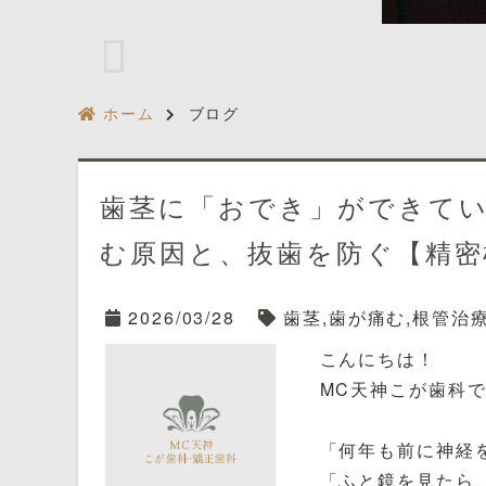
ホーム
ブログ
歯茎に「おでき」ができて
む原因と、抜歯を防ぐ【精密
2026/03/28
歯茎,歯が痛む,根管治
こんにちは！
MC天神こが歯科で
「何年も前に神経
「ふと鏡を見たら