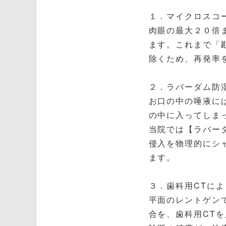
１．マイクロスコ
肉眼の最大２０倍
ます。これまで「
除くため、再発率
２．ラバーダム防
お口の中の唾液に
の中に入ってしま
当院では【ラバー
侵入を物理的にシ
ます。
３．歯科用CTに
平面のレントゲン
合を、歯科用CT