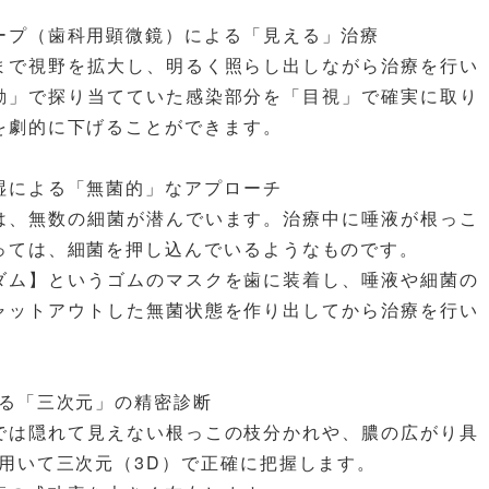
ープ（歯科用顕微鏡）による「見える」治療
まで視野を拡大し、明るく照らし出しながら治療を行い
勘」で探り当てていた感染部分を「目視」で確実に取り
を劇的に下げることができます。
湿による「無菌的」なアプローチ
は、無数の細菌が潜んでいます。治療中に唾液が根っこ
っては、細菌を押し込んでいるようなものです。
ダム】というゴムのマスクを歯に装着し、唾液や細菌の
ャットアウトした無菌状態を作り出してから治療を行い
よる「三次元」の精密診断
では隠れて見えない根っこの枝分かれや、膿の広がり具
を用いて三次元（3D）で正確に把握します。