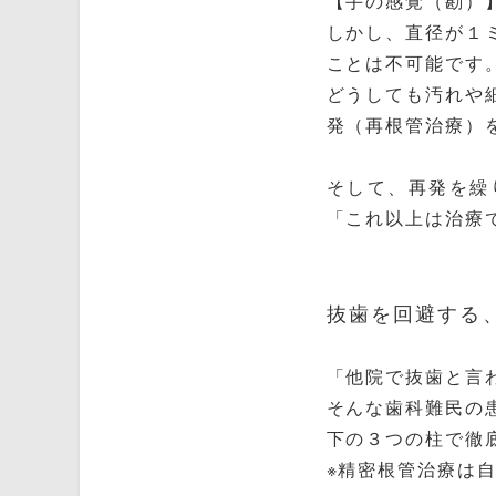
【手の感覚（勘）
しかし、直径が１
ことは不可能です
どうしても汚れや
発（再根管治療）
そして、再発を繰
「これ以上は治療
抜歯を回避する
「他院で抜歯と言
そんな歯科難民の
下の３つの柱で徹
※精密根管治療は