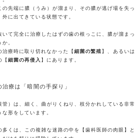
この先端に膿（うみ）が溜まり、その膿が逃げ場を失っ
、外に出てきている状態です。
抜いて完全に治療したはずの歯の根っこに、膿が溜まっ
うか。
の治療時に取り切れなかった【
細菌の繁殖
】、あるいは
の【
細菌の再侵入
】にあります。
の治療は「暗闇の手探り」
根管）は、細く、曲がりくねり、枝分かれしている非常
うな形をしています。
の多くは、この複雑な迷路の中を【歯科医師の肉眼】と