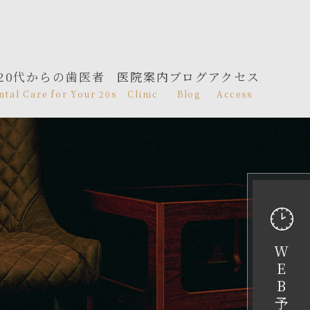
20代からの歯医者
医院案内
ブログ
アクセス
ntal Care for Your 20s
Clinic
Blog
Access
W
E
B
予